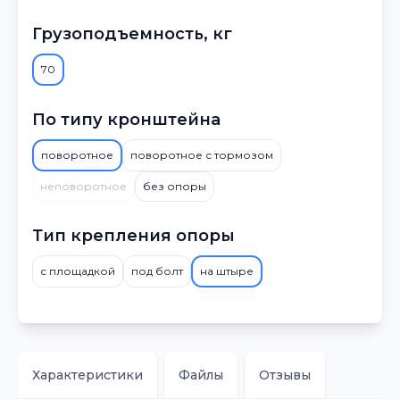
Грузоподъемность, кг
70
По типу кронштейна
поворотное
поворотное с тормозом
неповоротное
без опоры
Тип крепления опоры
с площадкой
под болт
на штыре
Характеристики
Файлы
Отзывы