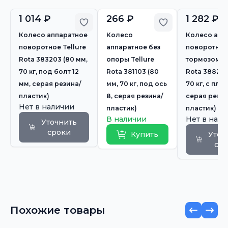
1 014 ₽
266 ₽
1 282 ₽
Добавить в избранное
Добавить в из
Колесо аппаратное
Колесо
Колесо апп
поворотное Tellure
аппаратное без
поворотное
Rota 383203 (80 мм,
опоры Tellure
тормозом Te
70 кг, под болт 12
Rota 381103 (80
Rota 388203
мм, серая резина/
мм, 70 кг, под ось
70 кг, с пл
пластик)
8, серая резина/
серая резин
Нет в наличии
пластик)
пластик)
В наличии
Нет в нал
Уточнить
сроки
Купить
Уточ
ср
Похожие товары