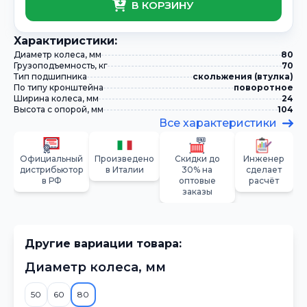
В КОРЗИНУ
Xарактиристики:
Диаметр колеса, мм
80
Грузоподъемность, кг
70
Тип подшипника
скольжения (втулка)
По типу кронштейна
поворотное
Ширина колеса, мм
24
Высота с опорой, мм
104
Все характеристики
Официальный
Произведено
Скидки до
Инженер
дистрибьютор
в Италии
30% на
сделает
в РФ
оптовые
расчёт
заказы
Другие вариации товара:
Диаметр колеса, мм
50
60
80