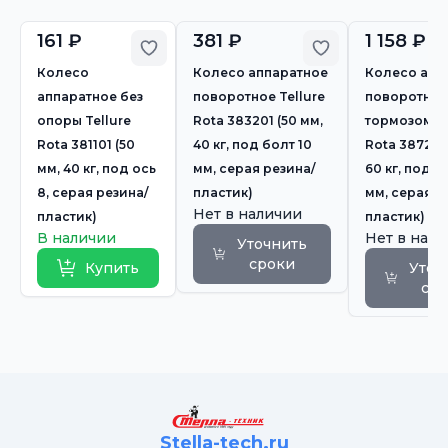
161 ₽
381 ₽
1 158 ₽
Добавить в избранное
Добавить в из
Колесо
Колесо аппаратное
Колесо апп
аппаратное без
поворотное Tellure
поворотное
опоры Tellure
Rota 383201 (50 мм,
тормозом Te
Rota 381101 (50
40 кг, под болт 10
Rota 387202
мм, 40 кг, под ось
мм, серая резина/
60 кг, под б
8, серая резина/
пластик)
мм, серая р
Нет в наличии
пластик)
пластик)
В наличии
Нет в нал
Уточнить
сроки
Купить
Уточ
ср
Stella-tech.ru