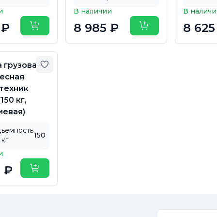
и
В наличии
В налич
 ₽
8 985 ₽
8 625
Купить
Купить
Добавить в избранное
 грузовая
есная
техник
150 кг,
евая)
дъемность
150
 кг
и
5 ₽
Купить