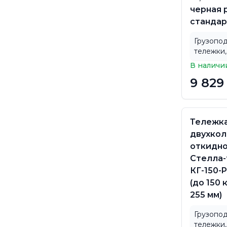
черная 
стандар
Грузопо
тележки,
В наличи
9 829
Тележк
двухкол
откидно
Стелла-
КГ-150-P
(до 150 
255 мм)
Грузопо
тележки,