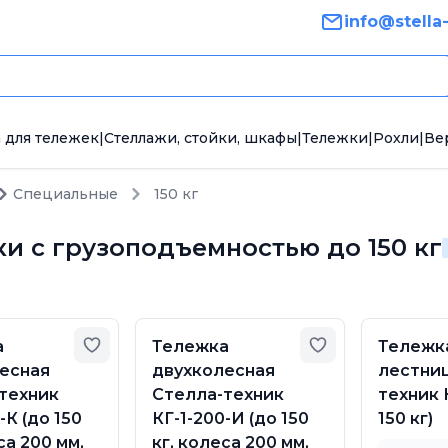
info@stella
 для тележек
|
Стеллажи, стойки, шкафы
|
Тележки
|
Рохли
|
Ве
Специальные
150 кг
и с грузоподъемностью до 150 кг
Добавить в избранное
Добавить в из
а
Тележка
Тележк
есная
двухколесная
лестни
техник
Стелла-техник
техник 
-К (до 150
КГ-1-200-И (до 150
150 кг)
са 200 мм,
кг, колеса 200 мм,