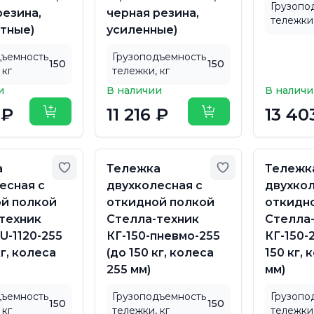
Грузопо
резина,
черная резина,
тележки,
тные)
усиленные)
дъемность
Грузоподъемность
150
150
 кг
тележки, кг
и
В наличии
В налич
 ₽
11 216 ₽
13 40
Купить
Купить
Добавить в избранное
Добавить в из
а
Тележка
Тележк
есная с
двухколесная с
двухкол
й полкой
откидной полкой
откидн
техник
Стелла-техник
Стелла
U-1120-255
КГ-150-пневмо-255
КГ-150-
кг, колеса
(до 150 кг, колеса
150 кг, 
255 мм)
мм)
дъемность
Грузоподъемность
Грузопо
150
150
 кг
тележки, кг
тележки,