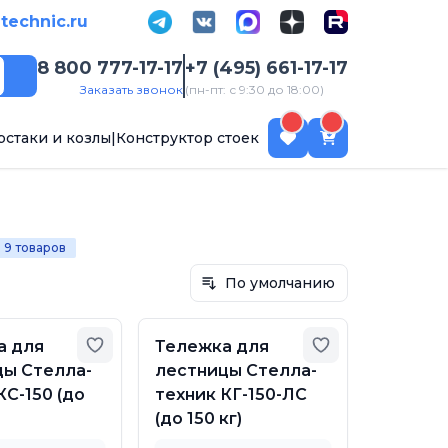
-technic.ru
8 800 777-17-17
+7 (495) 661-17-17
Поиск
Заказать звонок
(пн-пт: с 9:30 до 18:00)
рстаки и козлы
|
Конструктор стоек
9 товаров
По умолчанию
бранное
Добавить в избранное
Добавить в из
а для
Тележка для
цы Стелла-
лестницы Стелла-
КС-150 (до
техник КГ-150-ЛС
(до 150 кг)