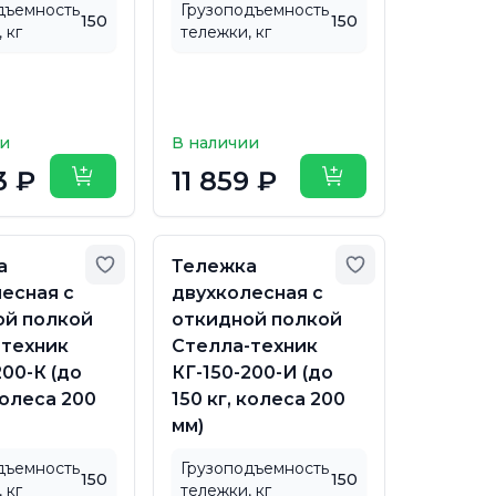
дъемность
Грузоподъемность
150
150
 кг
тележки, кг
ии
В наличии
3 ₽
11 859 ₽
Купить
Купить
бранное
Добавить в избранное
Добавить в из
а
Тележка
есная с
двухколесная с
ой полкой
откидной полкой
-техник
Стелла-техник
200-К (до
КГ-150-200-И (до
колеса 200
150 кг, колеса 200
мм)
дъемность
Грузоподъемность
150
150
 кг
тележки, кг