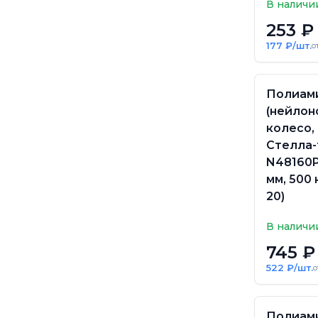
В наличи
253 ₽
177 ₽/шт.
о
Полиам
(нейлон
колесо,
Стелла-
N48160P
мм, 500 
20)
В наличи
745 ₽
522 ₽/шт.
о
Полиам