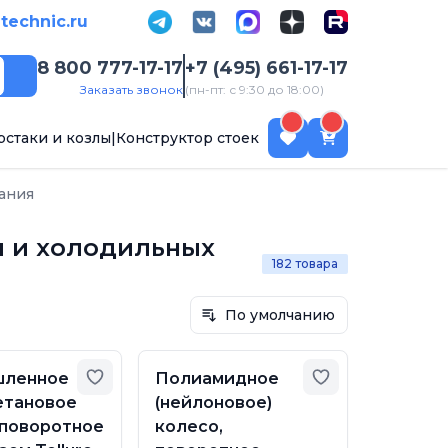
-technic.ru
8 800 777-17-17
+7 (495) 661-17-17
Поиск
Заказать звонок
(пн-пт: с 9:30 до 18:00)
рстаки и козлы
|
Конструктор стоек
ания
я и холодильных
182 товара
По умолчанию
бранное
Добавить в избранное
Добавить в из
ленное
Полиамидное
етановое
(нейлоновое)
 поворотное
колесо,