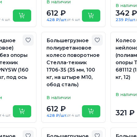
и
В наличии
В налич
612 ₽
342 ₽
Купить
Купить
428 ₽/шт.
239 ₽/шт.
т 4 шт.
от 4 шт.
Добавить в избранное
Добавить в из
идное
Большегрузное
Колесо
овое)
полиуретановое
нейлон
 без опоры
колесо поворотное
(полиам
техник
Стелла-техник
опоры T
NYSW (160
1706-35 (35 мм, 100
681112 (
кг, под ось
кг, на штыре М10,
кг, 12)
обод сталь)
В налич
и
В наличии
612 ₽
321 ₽
Купить
Купить
428 ₽/шт.
т 4 шт.
от 4 шт.
Добавить в избранное
Добавить в из
идное
Большегрузное
Больше