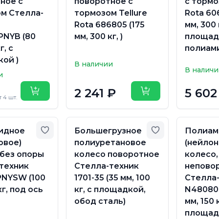
ное с
поворотное с
с тормо
м Стелла-
тормозом Tellure
Rota 60
Rota 686805 (175
мм, 300 
NYB (80
мм, 300 кг, )
площад
г, с
полиам
ой )
В наличии
В налич
и
2 241 ₽
5 602
Купить
Купить
т 4 шт.
Добавить в избранное
Добавить в из
идное
Большегрузное
Полиам
овое)
полиуретановое
(нейлон
 без опоры
колесо поворотное
колесо,
техник
Стелла-техник
непово
NYSW (100
1701-35 (35 мм, 100
Стелла
кг, под ось
кг, с площадкой,
N48080
обод сталь)
мм, 150 к
площад