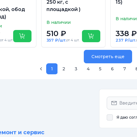
250 кг, с
15)
ой, обод
площадкой )
д)
В налич
В наличии
и
₽
510 ₽
338 ₽
Купить
Купить
357 ₽/шт.
237 ₽/шт.
от 4 шт.
от 4 шт.
Смотреть еще
1
2
3
4
5
6
7
Я даю сог
емонт и сервис