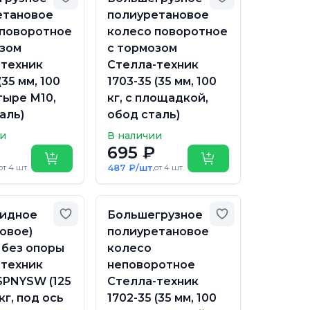
етановое
полиуретановое
 поворотное
колесо поворотное
озом
с тормозом
-техник
Стелла-техник
(35 мм, 100
1703-35 (35 мм, 100
штыре М10,
кг, с площадкой,
аль)
обод сталь)
ии
В наличии
695 ₽
Купить
Купить
487 ₽/шт.
от 4 шт.
от 4 шт.
бранное
Добавить в избранное
Добавить в из
идное
Большегрузное
овое)
полиуретановое
 без опоры
колесо
-техник
неповоротное
SPNYSW (125
Стелла-техник
кг, под ось
1702-35 (35 мм, 100