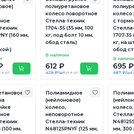
овое)
полиуретановое
полиур
колесо поворотное
колесо
тное
Стелла-техник
с торм
техник
1704-35 (35 мм, 100
Стелла
NY (160 мм,
кг, под болт 10 мм,
1707-35 
обод сталь)
кг, на 
ой )
обод ст
В наличии
и
В налич
₽
612 ₽
695 ₽
Купить
Купить
428 ₽/шт.
487 ₽/шт.
т 4 шт.
от 4 шт.
Добавить в избранное
Добавить в из
етановое
Полиамидное
Полиам
на
(нейлоновое)
(нейлон
ейке
колесо,
колесо,
тное
неповоротное
Стелла
техник
Стелла-техник
N48125
 (100 мм,
N48125PNYF (125 мм,
мм, 300 