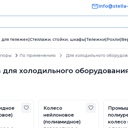
info@stella
 для тележек
|
Стеллажи, стойки, шкафы
|
Тележки
|
Рохли
|
Ве
опоры
По применению
Для холодильного оборудов
а для холодильного оборудовани
Добавить в избранное
Добавить в из
идное
Колесо
Промыш
овое)
нейлоновое
полиур
(полиамидное)
колесо