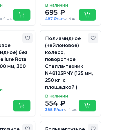
ии
В наличии
695 ₽
Купить
Купить
487 ₽/шт.
от 4 шт.
от 4 шт.
бранное
Добавить в избранное
Добавить в из
Полиамидное
овое
(нейлоновое)
идное) без
колесо,
ellure Rota
поворотное
100 мм, 300
Стелла-техник
N48125PNY (125 мм,
250 кг, с
площадкой )
ии
В наличии
554 ₽
Купить
Купить
388 ₽/шт.
от 4 шт.
бранное
Добавить в избранное
Добавить в из
грузное
Большегрузное