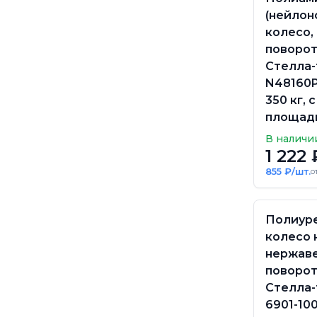
(нейлон
колесо,
поворо
Стелла-
N48160P
350 кг, с
площадк
В наличи
1 222 
855 ₽/шт.
о
Полиур
колесо 
нержав
поворо
Стелла-
6901-100