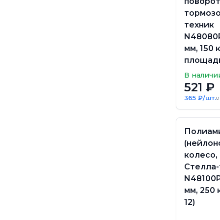
поворот
тормозо
техник
N48080P
мм, 150 к
площадк
В наличи
521 ₽
365 ₽/шт.
о
Полиам
(нейлон
колесо,
Стелла-
N48100P
мм, 250 
12)