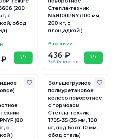
зом Tellure
поворотное
6606 (200
Стелла-техник
кг, с
N48100PNY (100 мм,
кой, обод
200 кг, с
ид)
площадкой )
В наличии
ии
436 ₽
 ₽
Купить
Купить
305 ₽/шт.
от 4 шт.
бранное
Добавить в избранное
Добавить в из
идное
Большегрузное
овое)
полиуретановое
колесо поворотное
ротное
с тормозом
-техник
Стелла-техник
PNYF (80
1705-35 (35 мм, 100
г, с
кг, под болт 10 мм,
кой )
обод сталь)