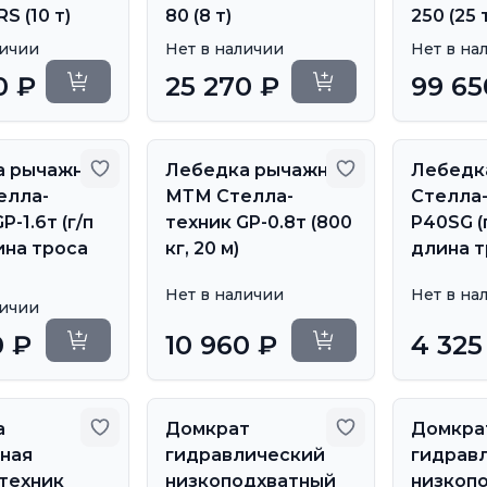
S (10 т)
80 (8 т)
250 (25 
личии
Нет в наличии
Нет в на
0 ₽
25 270 ₽
99 65
Уточнить сроки
Уточнить сроки
Добавить в избранное
Добавить в из
а рычажная
Лебедка рычажная
Лебедк
елла-
МТМ Стелла-
Стелла
P-1.6т (г/п
техник GP-0.8т (800
P40SG (г
лина троса
кг, 20 м)
длина т
Нет в наличии
Нет в на
личии
0 ₽
10 960 ₽
4 325
Уточнить сроки
Уточнить сроки
Добавить в избранное
Добавить в из
а
Домкрат
Домкра
ная
гидравлический
гидрав
техник
низкоподхватный
низкоп