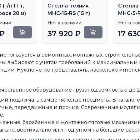
г/п 1.1 т,
Стелла-техник
Стелла
роса 20 м)
MHC-15-RS (15 т)
MHC-5-RS
личии
Нет в наличии
Нет в на
 ₽
37 920 ₽
17 63
Уточнить сроки
Уточнить сроки
пользуется в ремонтных, монтажных, строительных р
ы выбирают с учетом требований к максимальным н
и. Нужно четко представлять, насколько интенсив
ачественное оборудование грузоподъемностью до 20
ий поднимать самые тяжелые предметы. В каталоге
атные, передвижные и прочие. Современные модел
е.
ычажные, барабанные и монтажно-тяговые механизмы
ально, вертикально или под углом на большие расст
-магазине, соответствует высоким стандартам качес