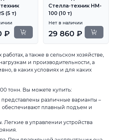
-техник
Стелла-техник HM-
 (5 т)
100 (10 т)
личии
Нет в наличии
0 ₽
29 860 ₽
Уточнить сроки
Уточнить сроки
аботах, а также в сельском хозяйстве,
агрузкам и производительности, а
но, в каких условиях и для каких
0 тонн. Вы можете купить:
 представлены различные варианты –
и обеспечивают плавный подъем и
. Легкие в управлении устройства
ояния.
тва. При правильной эксплуатации она