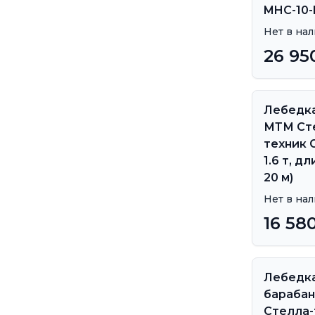
MHC-10-R
Нет в на
26 95
Лебедк
МТМ Ст
техник G
1.6 т, д
20 м)
Нет в на
16 58
Лебедк
барабан
Стелла-