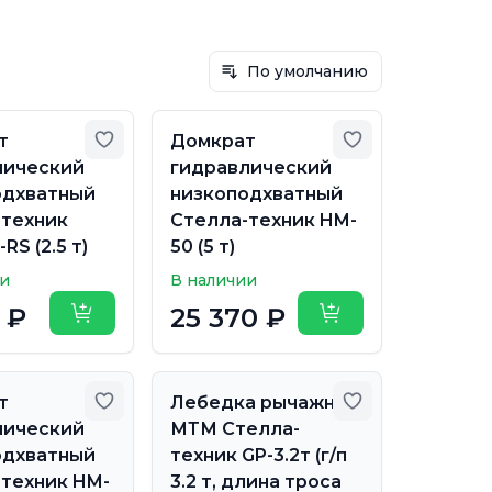
По умолчанию
бранное
Добавить в избранное
Добавить в из
т
Домкрат
лический
гидравлический
одхватный
низкоподхватный
-техник
Стелла-техник HM-
RS (2.5 т)
50 (5 т)
ии
В наличии
5 ₽
25 370 ₽
Купить
Купить
бранное
Добавить в избранное
Добавить в из
т
Лебедка рычажная
лический
МТМ Стелла-
одхватный
техник GP-3.2т (г/п
техник HM-
3.2 т, длина троса