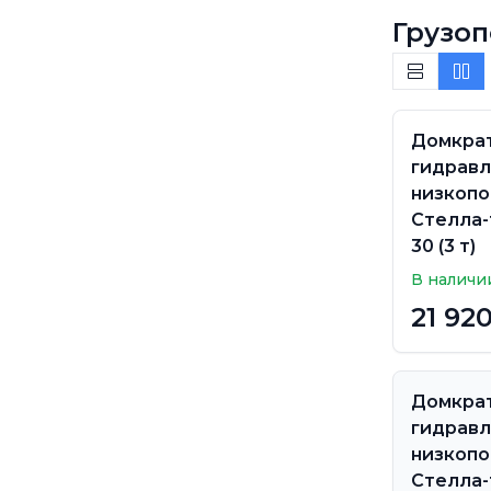
Грузо
Домкра
гидрав
низкоп
Стелла-
30 (3 т)
В наличи
21 92
Домкра
гидрав
низкоп
Стелла-