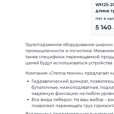
WH25-20 (
длина т
Нет в на
5 140
Грузоподъемное оборудование широко ис
промышленности и логистике. Механизм
также специфики перемещаемой продукци
целей будут использоваться устройства.
Компания «Стелла-техник» предлагает к
Гидравлический домкрат, позволяющ
бутылочные, низкоподхватные, подк
надежную фиксацию на любом уровн
Все виды лебедок. На ваш выбор – р
позволяют перемещать груз горизонт
Вся техника, представленная в интернет