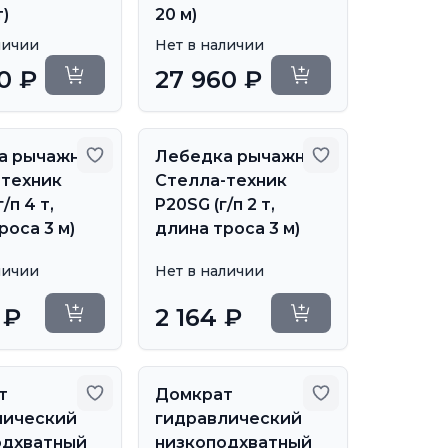
т)
20 м)
личии
Нет в наличии
0 ₽
27 960 ₽
Уточнить сроки
Уточнить сроки
бранное
Добавить в избранное
Добавить в из
а рычажная
Лебедка рычажная
-техник
Стелла-техник
/п 4 т,
P20SG (г/п 2 т,
роса 3 м)
длина троса 3 м)
личии
Нет в наличии
 ₽
2 164 ₽
Уточнить сроки
Уточнить сроки
бранное
Добавить в избранное
Добавить в из
т
Домкрат
лический
гидравлический
одхватный
низкоподхватный