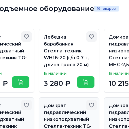
подъемное оборудование
16 товаров
Добавить в избранное
Добавить в из
т
Лебедка
Домкра
лический
барабанная
гидрав
одхватный
Стелла-техник
низкоп
техник TG-
WH16-20 (г/п 0.7 т,
Стелла
длина троса 20 м)
MHC-2,5-
и
В наличии
В налич
0 ₽
3 280 ₽
10 21
Купить
Купить
Добавить в избранное
Добавить в из
т
Домкрат
Домкра
лический
гидравлический
гидрав
одхватный
низкоподхватный
низкоп
техник
Стелла-техник TG-
Стелла-