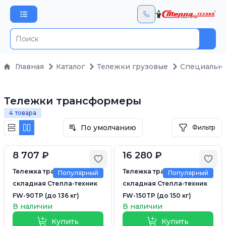
Пои
Главная
Каталог
Тележки грузовые
Специальн
Тележки трансформеры
4 товара
По умолчанию
Фильтр
8 707 ₽
16 280 ₽
Добавить в избранное
Доб
Тележка трансформер
Тележка трансформер
Популярный
Популярный
складная Стелла-техник
складная Стелла-техник
FW-90TP (до 136 кг)
FW-150TP (до 150 кг)
В наличии
В наличии
Купить
Купить