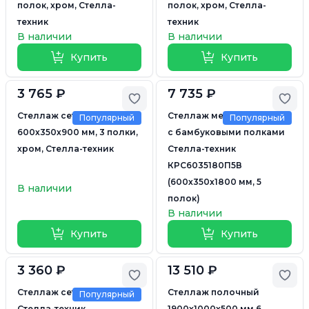
полок, хром, Стелла-
полок, хром, Стелла-
техник
техник
В наличии
В наличии
Купить
Купить
3 765 ₽
7 735 ₽
Добавить в избранное
Доб
Стеллаж сетчатый
Стеллаж металлический
Популярный
Популярный
600х350х900 мм, 3 полки,
с бамбуковыми полками
хром, Стелла-техник
Стелла-техник
КРС6035180П5В
(600х350х1800 мм, 5
В наличии
полок)
В наличии
Купить
Купить
3 360 ₽
13 510 ₽
Добавить в избранное
Доб
Стеллаж сетчатый
Стеллаж полочный
Популярный
Стелла-техник
1900х1000х500 мм 6