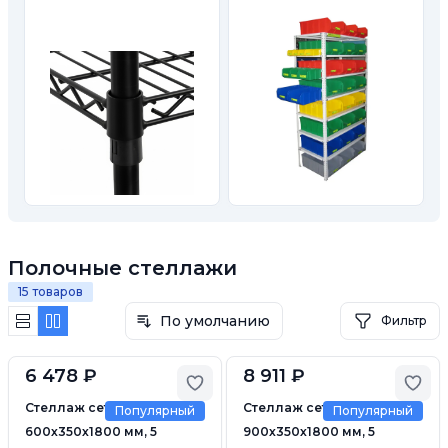
Полочные стеллажи
15 товаров
По умолчанию
Фильтр
6 478 ₽
8 911 ₽
Добавить в избранное
Доб
Стеллаж сетчатый
Стеллаж сетчатый
Популярный
Популярный
600х350х1800 мм, 5
900х350х1800 мм, 5