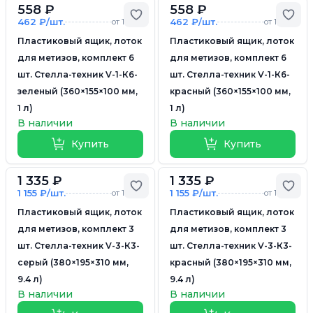
558 ₽
558 ₽
Добавить в избранное
Доб
462 ₽/шт.
462 ₽/шт.
от 10 шт.
от 10 шт.
Пластиковый ящик, лоток
Пластиковый ящик, лоток
для метизов, комплект 6
для метизов, комплект 6
шт. Стелла-техник V-1-К6-
шт. Стелла-техник V-1-К6-
зеленый (360×155×100 мм,
красный (360×155×100 мм,
1 л)
1 л)
В наличии
В наличии
Купить
Купить
1 335 ₽
1 335 ₽
Добавить в избранное
Доб
1 155 ₽/шт.
1 155 ₽/шт.
от 10 шт.
от 10 шт.
Пластиковый ящик, лоток
Пластиковый ящик, лоток
для метизов, комплект 3
для метизов, комплект 3
шт. Стелла-техник V-3-К3-
шт. Стелла-техник V-3-К3-
серый (380×195×310 мм,
красный (380×195×310 мм,
9.4 л)
9.4 л)
В наличии
В наличии