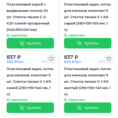
Пластиковый короб с
Пластиковый ящик, лоток
выдвижным лотком 20
для метизов, комплект 6
шт. Стелла-техник C-2-
шт. Стелла-техник V-1-К6-
К20-синий-прозрачный
серый (360×155×100 мм, 1
(140х250х100 мм)
л)
В наличии
В наличии
Купить
Купить
837 ₽
837 ₽
Добавить в избранное
Доб
693 ₽/шт.
693 ₽/шт.
от 10 шт.
от 10 шт.
Пластиковый ящик, лоток
Пластиковый ящик, лоток
для метизов, комплект 9
для метизов, комплект 9
шт. Стелла-техник V-1-К9-
шт. Стелла-техник V-1-К9-
синий (290×190×140 мм, 1
желтый (290×190×140 мм, 1
л)
л)
В наличии
В наличии
Купить
Купить