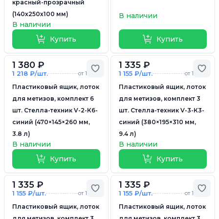
красный-прозрачный
(140х250х100 мм)
В наличии
В наличии
Купить
Купить
1 380 ₽
1 335 ₽
Добавить в избранное
Доб
1 218 ₽/шт.
1 155 ₽/шт.
от 10 шт.
от 10 шт.
Пластиковый ящик, лоток
Пластиковый ящик, лоток
для метизов, комплект 6
для метизов, комплект 3
шт. Стелла-техник V-2-К6-
шт. Стелла-техник V-3-К3-
синий (470×145×260 мм,
синий (380×195×310 мм,
3.8 л)
9.4 л)
В наличии
В наличии
Купить
Купить
1 335 ₽
1 335 ₽
Добавить в избранное
Доб
1 155 ₽/шт.
1 155 ₽/шт.
от 10 шт.
от 10 шт.
Пластиковый ящик, лоток
Пластиковый ящик, лоток
для метизов, комплект 3
для метизов, комплект 3