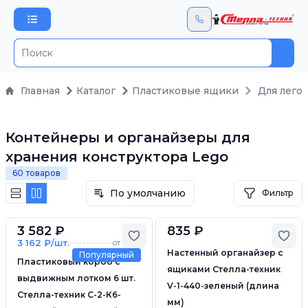
Пои
Главная
Каталог
Пластиковые ящики
Для лего
Контейнеры и органайзеры для
хранения конструктора Lego
60 товаров
По умолчанию
Фильтр
3 582 ₽
835 ₽
Добавить в избранное
Доб
3 162 ₽/шт.
от 6 шт.
Настенный органайзер с
Популярный
Пластиковый короб с
ящиками Стелла-техник
выдвижным лотком 6 шт.
V-1-440-зеленый (длина
Стелла-техник C-2-К6-
мм)