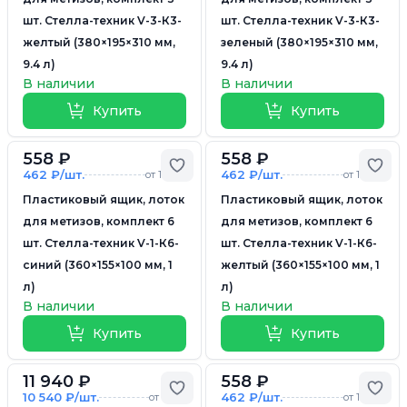
шт. Стелла-техник V-3-К3-
шт. Стелла-техник V-3-К3-
желтый (380×195×310 мм,
зеленый (380×195×310 мм,
9.4 л)
9.4 л)
В наличии
В наличии
Купить
Купить
558 ₽
558 ₽
Добавить в избранное
Доб
462 ₽/шт.
462 ₽/шт.
от 10 шт.
от 10 шт.
Пластиковый ящик, лоток
Пластиковый ящик, лоток
для метизов, комплект 6
для метизов, комплект 6
шт. Стелла-техник V-1-К6-
шт. Стелла-техник V-1-К6-
синий (360×155×100 мм, 1
желтый (360×155×100 мм, 1
л)
л)
В наличии
В наличии
Купить
Купить
11 940 ₽
558 ₽
Добавить в избранное
Доб
10 540 ₽/шт.
462 ₽/шт.
от 6 шт.
от 10 шт.