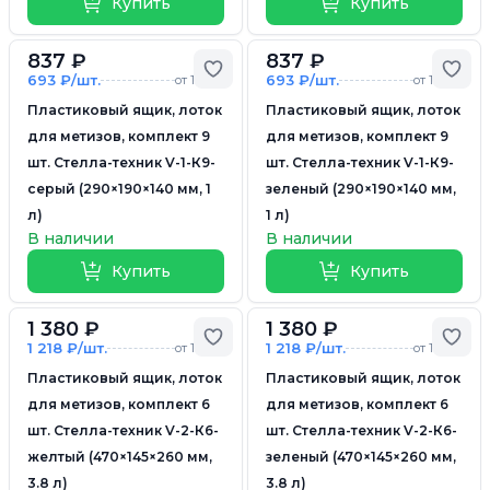
Купить
Купить
837 ₽
837 ₽
Добавить в избранное
Доб
693 ₽/шт.
693 ₽/шт.
от 10 шт.
от 10 шт.
Пластиковый ящик, лоток
Пластиковый ящик, лоток
для метизов, комплект 9
для метизов, комплект 9
шт. Стелла-техник V-1-К9-
шт. Стелла-техник V-1-К9-
серый (290×190×140 мм, 1
зеленый (290×190×140 мм,
л)
1 л)
В наличии
В наличии
Купить
Купить
1 380 ₽
1 380 ₽
Добавить в избранное
Доб
1 218 ₽/шт.
1 218 ₽/шт.
от 10 шт.
от 10 шт.
Пластиковый ящик, лоток
Пластиковый ящик, лоток
для метизов, комплект 6
для метизов, комплект 6
шт. Стелла-техник V-2-К6-
шт. Стелла-техник V-2-К6-
желтый (470×145×260 мм,
зеленый (470×145×260 мм,
3.8 л)
3.8 л)