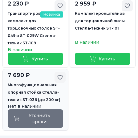
2 230 ₽
2 959 ₽
Добавить в избранное
Доб
Транспортировочный
Комплект кронштейнов
Новинка
комплект для
для торцовочной пилы
торцовочных столов ST-
Стелла-техник ST-101
049 и ST-029W Стелла-
В наличии
техник ST-109
В наличии
Купить
Купить
7 690 ₽
Добавить в избранное
Многофункциональная
опорная стойка Стелла-
техник ST-036 (до 200 кг)
Нет в наличии
Уточнить
сроки