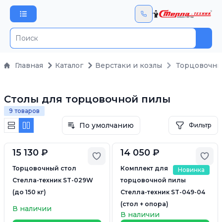
Пои
Главная
Каталог
Верстаки и козлы
Торцовочны
Столы для торцовочной пилы
9 товаров
По умолчанию
Фильтр
15 130 ₽
14 050 ₽
Добавить в избранное
Доб
Торцовочный стол
Комплект для
Новинка
Стелла-техник ST-029W
торцовочной пилы
(до 150 кг)
Стелла-техник ST-049-04
(стол + опора)
В наличии
В наличии