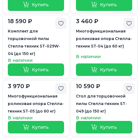
Купить
Купить
18 590 ₽
3 460 ₽
Добавить в избранное
Доб
Комплект для
Многофункциональная
торцовочной пилы
роликовая опора Стелла-
Стелла-техник ST-029W-
техник ST-04 (до 60 кг)
04 (до 150 кг)
В наличии
В наличии
Купить
Купить
3 970 ₽
10 590 ₽
Добавить в избранное
Доб
Многофункциональная
Стол для торцовочной
роликовая опора Стелла-
пилы Стелла-техник ST-
техник ST-05 (до 60 кг)
049 (до 150 кг)
В наличии
В наличии
Купить
Купить