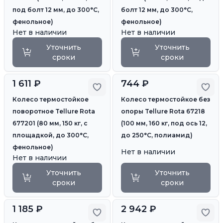
под болт 12 мм, до 300°С,
болт 12 мм, до 300°С,
фенольное)
фенольное)
Нет в наличии
Нет в наличии
Уточнить
Уточнить
сроки
сроки
1 611 ₽
744 ₽
Добавить в избранное
Доб
Колесо термостойкое
Колесо термостойкое без
поворотное Tellure Rota
опоры Tellure Rota 67218
677201 (80 мм, 150 кг, с
(100 мм, 160 кг, под ось 12,
площадкой, до 300°С,
до 250°С, полиамид)
фенольное)
Нет в наличии
Нет в наличии
Уточнить
Уточнить
сроки
сроки
1 185 ₽
2 942 ₽
Добавить в избранное
Доб