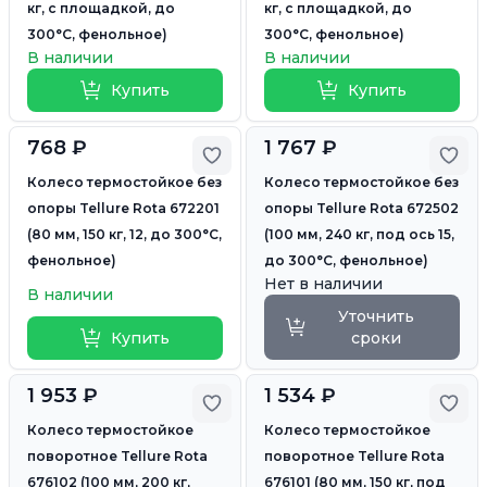
кг, с площадкой, до
кг, с площадкой, до
300°С, фенольное)
300°С, фенольное)
В наличии
В наличии
Купить
Купить
768 ₽
1 767 ₽
Добавить в избранное
Доб
Колесо термостойкое без
Колесо термостойкое без
опоры Tellure Rota 672201
опоры Tellure Rota 672502
(80 мм, 150 кг, 12, до 300°С,
(100 мм, 240 кг, под ось 15,
фенольное)
до 300°С, фенольное)
Нет в наличии
В наличии
Уточнить
Купить
сроки
1 953 ₽
1 534 ₽
Добавить в избранное
Доб
Колесо термостойкое
Колесо термостойкое
поворотное Tellure Rota
поворотное Tellure Rota
676102 (100 мм, 200 кг,
676101 (80 мм, 150 кг, под