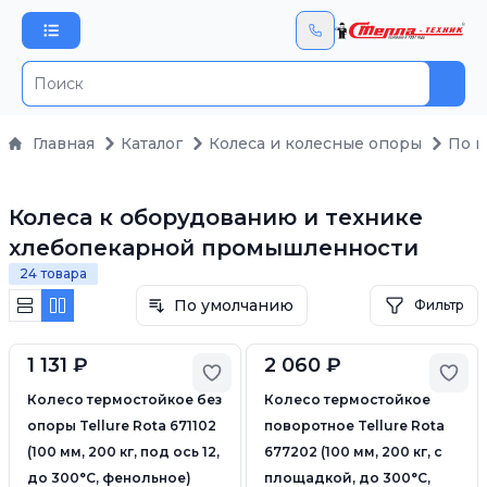
Пои
Главная
Каталог
Колеса и колесные опоры
По 
Колеса к оборудованию и технике
хлебопекарной промышленности
24 товара
По умолчанию
Фильтр
1 131 ₽
2 060 ₽
Добавить в избранное
Доб
Колесо термостойкое без
Колесо термостойкое
опоры Tellure Rota 671102
поворотное Tellure Rota
(100 мм, 200 кг, под ось 12,
677202 (100 мм, 200 кг, с
до 300°С, фенольное)
площадкой, до 300°С,