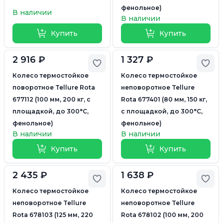
фенольное)
В наличии
В наличии
Купить
Купить
2 916 ₽
1 327 ₽
Добавить в избранное
Доб
Колесо термостойкое
Колесо термостойкое
поворотное Tellure Rota
неповоротное Tellure
677112 (100 мм, 200 кг, с
Rota 677401 (80 мм, 150 кг,
площадкой, до 300°С,
с площадкой, до 300°С,
фенольное)
фенольное)
В наличии
В наличии
Купить
Купить
2 435 ₽
1 638 ₽
Добавить в избранное
Доб
Колесо термостойкое
Колесо термостойкое
неповоротное Tellure
неповоротное Tellure
Rota 678103 (125 мм, 220
Rota 678102 (100 мм, 200