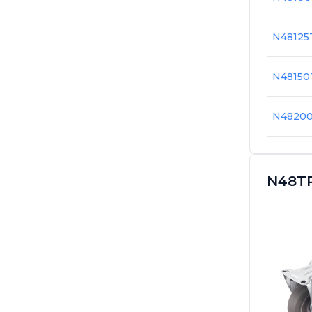
N48125
N4815
N4820
N48TP