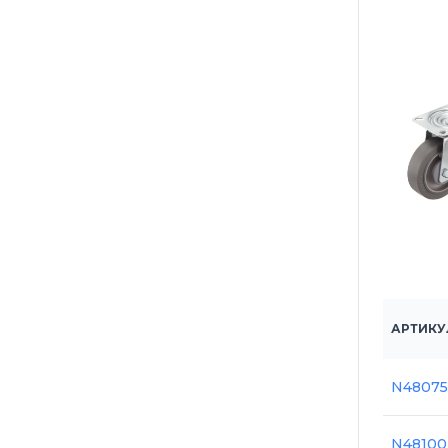
АРТИКУ
N4807
N4810