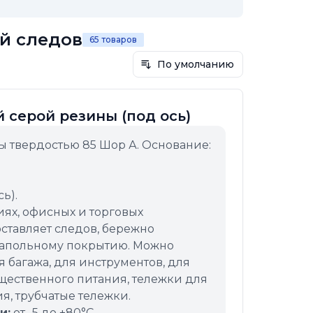
ей следов
65 товаров
По умолчанию
 серой резины (под ось)
ы твердостью 85 Шор А. Основание:
ь).
ях, офисных и торговых
ставляет следов, бережно
напольному покрытию. Можно
 багажа, для инструментов, для
ественного питания, тележки для
, трубчатые тележки.
и:
от -5 до +80°C.