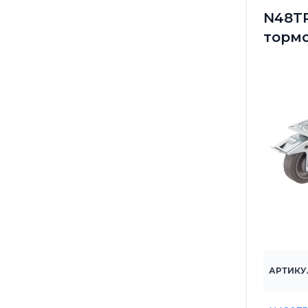
N48TP
торм
АРТИКУ