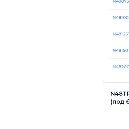
N4807
N4810
N4812
N4815
N4820
N48TP
(под 