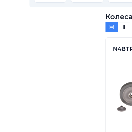
Колеса
N48TP