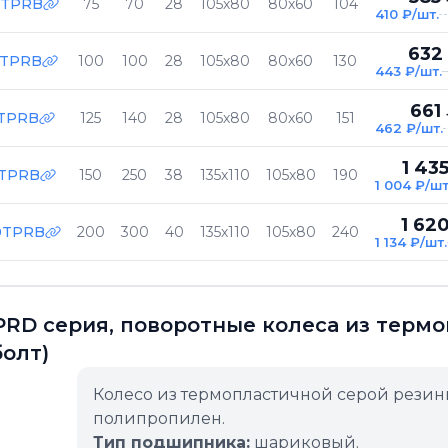
5TPRB
75
70
28
105х80
80х60
104
410 ₽/шт.
632
0TPRB
100
100
28
105х80
80х60
130
443 ₽/шт.
661
5TPRB
125
140
28
105х80
80х60
151
462 ₽/шт.
1 43
0TPRB
150
250
38
135х110
105х80
190
1 004 ₽/шт
1 62
0TPRB
200
300
40
135х110
105х80
240
1 134 ₽/шт.
RD серия, поворотные колеса из терм
болт)
Колесо из термопластичной серой резин
полипропилен.
Тип подшипника:
шариковый.