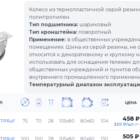
Колесо из термопластичной серой резин
полипропилен.
Тип подшипника:
шариковый.
Тип кронштейна:
поворотный.
Применение:
в общественных учреждени
помещениях. Шина из серой резины, не о
относится к декоративному и хрупкому 
использовать для оснащения тележек для
общественных учреждений и пунктов общ
внутреннего промышленного применения
Температурный диапазон эксплуатаци
Л
ЦЕНА
458 ₽
5TPR
75
70
28
105х80
80х60
104
320 ₽/шт.
от 
505 ₽
0TPR
100
100
28
105х80
80х60
130