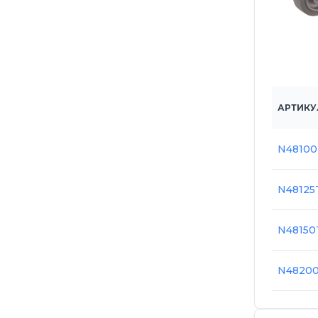
АРТИКУ
N4810
N48125
N48150
N4820