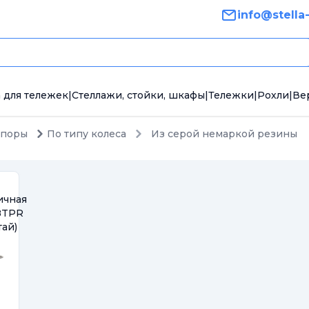
info@stella
 для тележек
|
Стеллажи, стойки, шкафы
|
Тележки
|
Рохли
|
Ве
опоры
По типу колеса
Из серой немаркой резины
ичная
8TPR
тай)