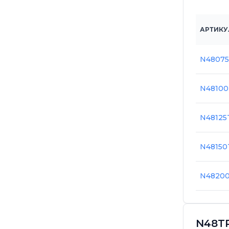
АРТИКУ
N4807
N4810
N4812
N4815
N4820
N48TP