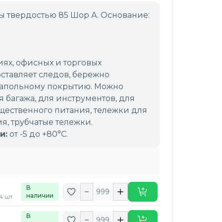
ы твердостью 85 Шор А. Основание:
ях, офисных и торговых
ставляет следов, бережно
напольному покрытию. Можно
 багажа, для инструментов, для
ественного питания, тележки для
, трубчатые тележки.
и:
от -5 до +80°C.
В
Добавить в избранное
Купить
наличии
4 шт.
В
Добавить в избранное