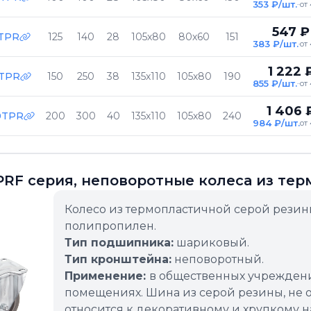
353 ₽/шт.
от 
547 ₽
TPR
125
140
28
105х80
80х60
151
383 ₽/шт.
от 
1 222 
0TPR
150
250
38
135х110
105х80
190
855 ₽/шт.
от 
1 406 
0TPR
200
300
40
135х110
105х80
240
984 ₽/шт.
от 
RF серия, неповоротные колеса из те
Колесо из термопластичной серой резин
полипропилен.
Тип подшипника:
шариковый.
Тип кронштейна:
неповоротный.
Применение:
в общественных учреждени
помещениях. Шина из серой резины, не о
относится к декоративному и хрупкому 