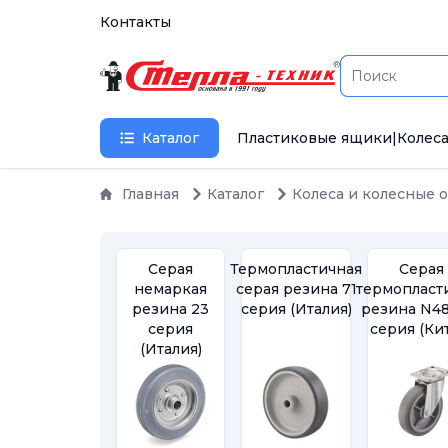
Контакты
Каталог
Пластиковые ящики
|
Колеса
Главная
Каталог
Колеса и колесные 
Серая
Термопластичная
Серая
немаркая
серая резина 71
термопласт
резина 23
серия (Италия)
резина N4
серия
серия (Ки
(Италия)