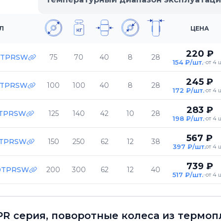
Л
ЦЕНА
220 ₽
5TPRSW
75
70
40
8
28
154 ₽/шт.
от 4 
245 ₽
0TPRSW
100
100
40
8
28
172 ₽/шт.
от 4 
283 ₽
5TPRSW
125
140
42
10
28
198 ₽/шт.
от 4 
567 ₽
0TPRSW
150
250
62
12
38
397 ₽/шт.
от 4 
739 ₽
0TPRSW
200
300
62
12
40
517 ₽/шт.
от 4 
R серия, поворотные колеса из термоп