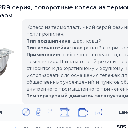
RB серия, поворотные колеса из термо
озом
Колесо из термопластичной серой резин
полипропилен.
Тип подшипника:
шариковый.
Тип кронштейна:
поворотный с тормозо
Применение:
в общественных учреждени
помещениях. Шина из серой резины, не о
относится к декоративному и хрупкому 
использовать для оснащения тележек для
общественных учреждений и пунктов общ
внутреннего промышленного применения
Температурный диапазон эксплуатаци
Л
ЦЕН
585