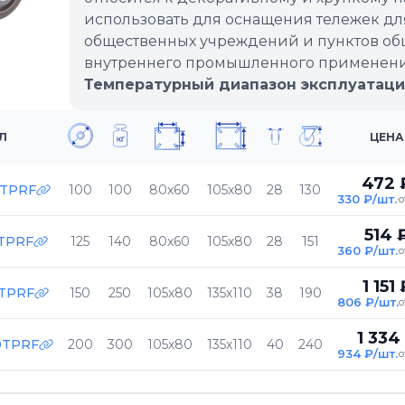
использовать для оснащения тележек для
общественных учреждений и пунктов общ
внутреннего промышленного применения
Температурный диапазон эксплуатаци
Л
ЦЕНА
472 
0TPRF
100
100
80х60
105х80
28
130
330 ₽/шт.
о
514 
TPRF
125
140
80х60
105х80
28
151
360 ₽/шт.
о
1 151 
TPRF
150
250
105х80
135х110
38
190
806 ₽/шт.
о
1 334
0TPRF
200
300
105х80
135х110
40
240
934 ₽/шт.
о