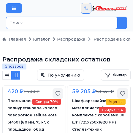
Пои
Главная
Каталог
Распродажа
Распродажа скла
Распродажа складских остатков
5 товаров
По умолчанию
Фильтр
420 ₽
59 205 ₽
1 400 ₽
69 654 ₽
Добавить в избранное
Доб
Промышленное
Шкаф-органайзер
Скидка 70%
Уценка
полиуретановое колесо
металлический в
Скидка 15%
поворотное Tellure Rota
комплекте с коробами 90
614501 (80 мм, 75 кг, с
шт. (725х250х1820 мм)
площадкой, обод
Стелла-техник