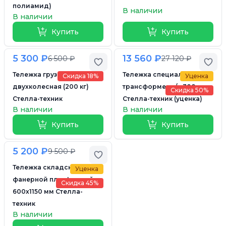
полиамид)
В наличии
В наличии
Купить
Купить
5 300 ₽
13 560 ₽
6 500 ₽
27 120 ₽
Добавить в избранное
Доб
Тележка грузовая
Тележка специальная
Скидка 18%
Уценка
двухколесная (200 кг)
трансформер г/п 300 кг
Скидка 50%
Стелла-техник
Стелла-техник (уценка)
В наличии
В наличии
Купить
Купить
5 200 ₽
9 500 ₽
Добавить в избранное
Тележка складская с
Уценка
фанерной платформой
Скидка 45%
600х1150 мм Стелла-
техник
В наличии