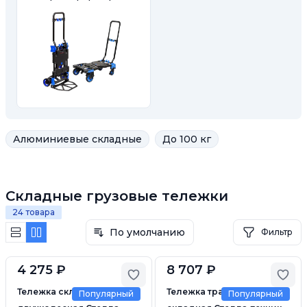
Алюминиевые складные
До 100 кг
Складные грузовые тележки
24 товара
По умолчанию
Фильтр
4 275 ₽
8 707 ₽
Добавить в избранное
Доб
Тележка складная
Тележка трансформер
Популярный
Популярный