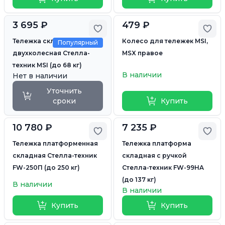
3 695 ₽
479 ₽
Добавить в избранное
Доб
Тележка складная
Колесо для тележек MSI,
Популярный
двухколесная Стелла-
MSX правое
техник MSI (до 68 кг)
В наличии
Нет в наличии
Уточнить
сроки
Купить
10 780 ₽
7 235 ₽
Добавить в избранное
Доб
Тележка платформенная
Тележка платформа
складная Стелла-техник
складная с ручкой
FW-250П (до 250 кг)
Стелла-техник FW-99HA
(до 137 кг)
В наличии
В наличии
Купить
Купить