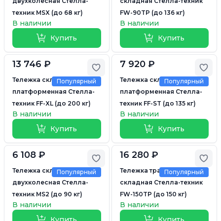
двухколесная Стелла-
складная Стелла-техник
техник MSX (до 68 кг)
FW-90TP (до 136 кг)
В наличии
В наличии
Купить
Купить
13 746 ₽
7 920 ₽
Добавить в избранное
Доб
Тележка складная
Тележка складная
Популярный
Популярный
платформенная Стелла-
платформенная Стелла-
техник FF-XL (до 200 кг)
техник FF-ST (до 135 кг)
В наличии
В наличии
Купить
Купить
6 108 ₽
16 280 ₽
Добавить в избранное
Доб
Тележка складная
Тележка трансформер
Популярный
Популярный
двухколесная Стелла-
складная Стелла-техник
техник MS2 (до 90 кг)
FW-150TP (до 150 кг)
В наличии
В наличии
Купить
Купить