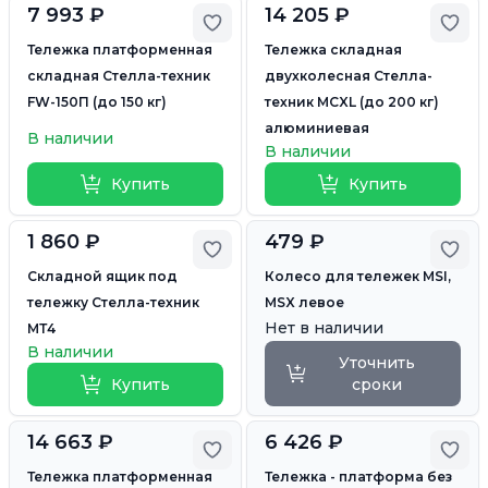
7 993 ₽
14 205 ₽
Добавить в избранное
Доб
Тележка платформенная
Тележка складная
складная Стелла-техник
двухколесная Стелла-
FW-150П (до 150 кг)
техник MCXL (до 200 кг)
алюминиевая
В наличии
В наличии
Купить
Купить
1 860 ₽
479 ₽
Добавить в избранное
Доб
Складной ящик под
Колесо для тележек MSI,
тележку Стелла-техник
MSX левое
Нет в наличии
МТ4
В наличии
Уточнить
Купить
сроки
14 663 ₽
6 426 ₽
Добавить в избранное
Доб
Тележка платформенная
Тележка - платформа без