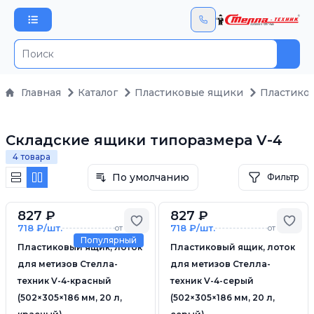
Пои
Главная
Каталог
Пластиковые ящики
Пластико
Складские ящики типоразмера V-4
4 товара
По умолчанию
Фильтр
827 ₽
827 ₽
Добавить в избранное
Доб
718 ₽/шт.
718 ₽/шт.
от 5 шт.
от 5 шт.
Популярный
Пластиковый ящик, лоток
Пластиковый ящик, лоток
для метизов Стелла-
для метизов Стелла-
техник V-4-красный
техник V-4-серый
(502×305×186 мм, 20 л,
(502×305×186 мм, 20 л,