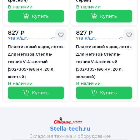
красный)
серый)
В наличии
В наличии
Купить
Купить
827 ₽
827 ₽
Добавить в избранное
Доб
718 ₽/шт.
718 ₽/шт.
от 5 шт.
от 5 шт.
Пластиковый ящик, лоток
Пластиковый ящик, лоток
для метизов Стелла-
для метизов Стелла-
техник V-4-желтый
техник V-4-зеленый
(502×305×186 мм, 20 л,
(502×305×186 мм, 20 л,
желтый)
зеленый)
В наличии
В наличии
Купить
Купить
Stella-tech.ru
Cкладская техника и оборудование