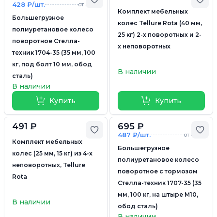
428 ₽/шт.
от 4 шт.
Комплект мебельных
Большегрузное
колес Tellure Rota (40 мм,
полиуретановое колесо
25 кг) 2-х поворотных и 2-
поворотное Стелла-
х неповоротных
техник 1704-35 (35 мм, 100
кг, под болт 10 мм, обод
В наличии
сталь)
В наличии
Купить
Купить
491 ₽
695 ₽
Добавить в избранное
Доб
487 ₽/шт.
от 4 шт.
Комплект мебельных
Большегрузное
колес (25 мм, 15 кг) из 4-х
полиуретановое колесо
неповоротных, Tellure
поворотное с тормозом
Rota
Стелла-техник 1707-35 (35
мм, 100 кг, на штыре М10,
В наличии
обод сталь)
В наличии