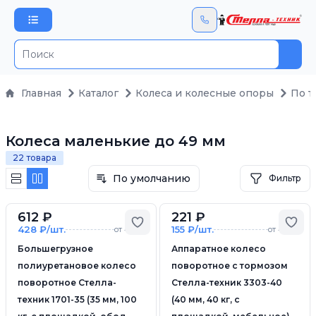
Пои
Главная
Каталог
Колеса и колесные опоры
По т
Колеса маленькие до 49 мм
22 товара
По умолчанию
Фильтр
612 ₽
221 ₽
Добавить в избранное
Доб
428 ₽/шт.
155 ₽/шт.
от 4 шт.
от 4 шт.
Большегрузное
Аппаратное колесо
полиуретановое колесо
поворотное с тормозом
поворотное Стелла-
Стелла-техник 3303-40
техник 1701-35 (35 мм, 100
(40 мм, 40 кг, с