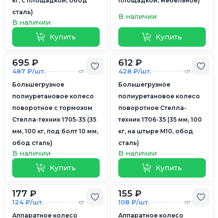
кг, с площадкой, обод
площадкой, мебельное)
сталь)
В наличии
В наличии
Купить
Купить
695 ₽
612 ₽
Добавить в избранное
Доб
487 ₽/шт.
428 ₽/шт.
от 4 шт.
от 4 шт.
Большегрузное
Большегрузное
полиуретановое колесо
полиуретановое колесо
поворотное с тормозом
поворотное Стелла-
Стелла-техник 1705-35 (35
техник 1706-35 (35 мм, 100
мм, 100 кг, под болт 10 мм,
кг, на штыре М10, обод
обод сталь)
сталь)
В наличии
В наличии
Купить
Купить
177 ₽
155 ₽
Добавить в избранное
Доб
124 ₽/шт.
108 ₽/шт.
от 4 шт.
от 4 шт.
Аппаратное колесо
Аппаратное колесо