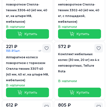
поворотное Стелла-
неповоротное Стелла-
техник 3306-40 (40 мм, 40
техник 3302-40 (40 мм, 40
кг, на штыре M8,
кг, с площадкой,
мебельное)
мебельное)
В наличии
В наличии
Купить
Купить
221 ₽
572 ₽
Добавить в избранное
Доб
155 ₽/шт.
от 4 шт.
Комплект мебельных
Аппаратное колесо
колес (30 мм, 20 кг) из 4-х
поворотное с тормозом
неповоротных, Tellure
Стелла-техник 3307-40
Rota
(40 мм, 40 кг, на штыре M8,
мебельное)
В наличии
В наличии
Купить
Купить
612 ₽
805 ₽
Добавить в избранное
Доб