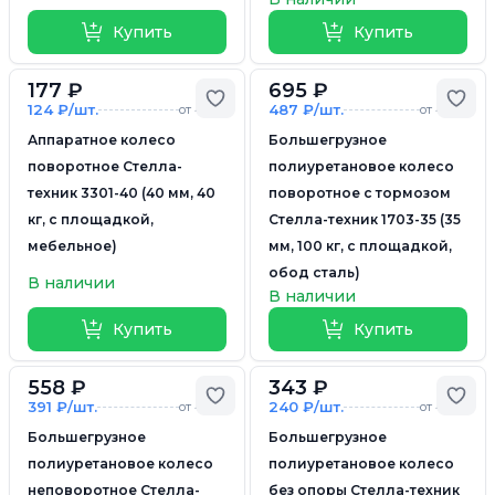
Купить
Купить
177 ₽
695 ₽
Добавить в избранное
Доб
124 ₽/шт.
487 ₽/шт.
от 4 шт.
от 4 шт.
Аппаратное колесо
Большегрузное
поворотное Стелла-
полиуретановое колесо
техник 3301-40 (40 мм, 40
поворотное с тормозом
кг, с площадкой,
Стелла-техник 1703-35 (35
мебельное)
мм, 100 кг, с площадкой,
обод сталь)
В наличии
В наличии
Купить
Купить
558 ₽
343 ₽
Добавить в избранное
Доб
391 ₽/шт.
240 ₽/шт.
от 4 шт.
от 4 шт.
Большегрузное
Большегрузное
полиуретановое колесо
полиуретановое колесо
неповоротное Стелла-
без опоры Стелла-техник