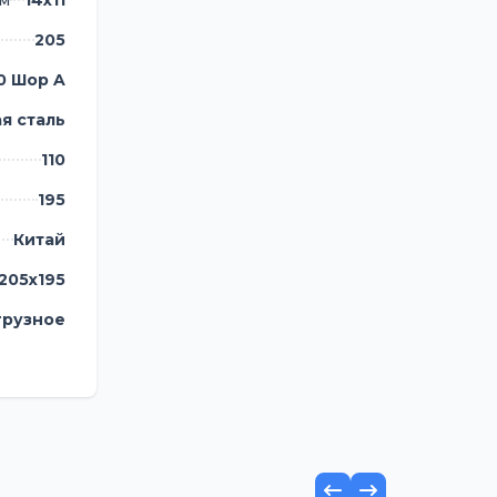
мм
14х11
205
0 Шор A
я сталь
110
195
Китай
х205х195
рузное