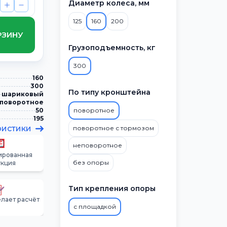
Диаметр колеса, мм
125
160
200
РЗИНУ
Грузоподъемность, кг
300
160
300
По типу кронштейна
шариковый
поворотное
50
поворотное
195
ристики
поворотное с тормозом
неповоротное
ированная
без опоры
укция
Тип крепления опоры
лает расчёт
с площадкой