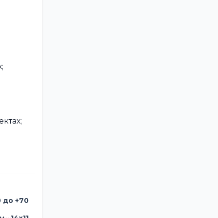
;
ктах;
0 до +70