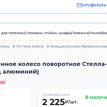
info@stella
 для тележек
|
Стеллажи, стойки, шкафы
|
Тележки
|
Рохли
|
Ве
опоры
По типу колеса
Большегрузные обрезиненны
ное колесо поворотное Стелла-те
од алюминий)
РОЗНИЧНАЯ ЦЕНА
В налич
2 225
₽/шт.