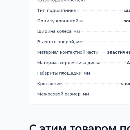
Грузоподъемность, кг
Тип подшипника
ш
По типу кронштейна
по
Ширина колеса, мм
Высота с опорой, мм
Материал контактной части
эластичн
Материал сердечника диска
А
Габариты площадки, мм
Крепление
с п
Межосевой размер, мм
С этим товаром п