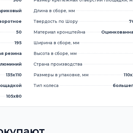
300
Размер крепежных отверстий площадки, 
ариковый
Длина в сборе, мм
воротное
Твердость по Шору
7
50
Материал кронштейна
Оцинкованна
195
Ширина в сборе, мм
ая резина
Высота в сборе, мм
люминий
Страна производства
135х110
Размеры в упаковке, мм
110
лощадкой
Тип колеса
большег
105х80
окупают