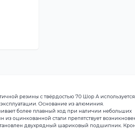
тичной резины с твёрдостью 70 Шор А используется
 эксплуатации. Основание из алюминия.
ивает более плавный ход при наличии небольших
йн из оцинкованной стали препятствует возникнов
установлен двухрядный шариковый подшипник. Кро