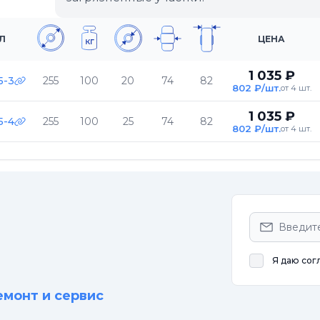
Л
ЦЕНА
1 035 ₽
5-3
255
100
20
74
82
802 ₽/шт.
от 4 шт.
1 035 ₽
5-4
255
100
25
74
82
802 ₽/шт.
от 4 шт.
Я даю сог
емонт и сервис