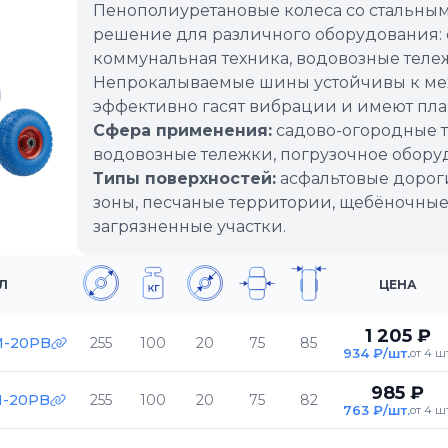
Пенополиуретановые колеса со стальны
решение для различного оборудования: 
коммунальная техника, водовозные теле
Непрокалываемые шины устойчивы к ме
эффективно гасят вибрации и имеют пла
Сфера применения:
садово-огородные т
водовозные тележки, погрузочное оборуд
Типы поверхностей:
асфальтовые дороги
зоны, песчаные территории, щебёночные
загрязненные участки.
Л
ЦЕНА
1 205 ₽
M-20PB
255
100
20
75
85
934 ₽/шт.
от 4 шт
985 ₽
M-20PB
255
100
20
75
82
763 ₽/шт.
от 4 шт