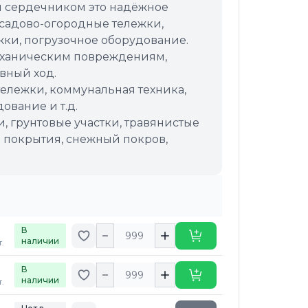
м сердечником это надёжное
садово-огородные тележки,
жки, погрузочное оборудование.
ханическим повреждениям,
вный ход.
ележки, коммунальная техника,
ование и т.д.
, грунтовые участки, травянистые
 покрытия, снежный покров,
В
Добавить в избранное
Купить
наличии
.
В
Добавить в избранное
Купить
наличии
.