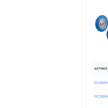
АРТИКУ
PU255
PC255