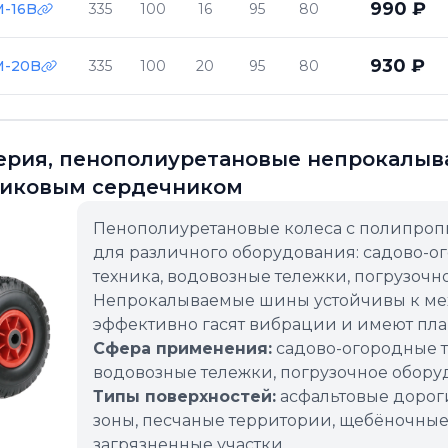
990 ₽
-16B
335
100
16
95
80
930 ₽
M-20B
335
100
20
95
80
серия, пенополиуретановые непрокалыв
тиковым сердечником
Пенополиуретановые колеса с полипро
для различного оборудования: садово-о
техника, водовозные тележки, погрузочн
Непрокалываемые шины устойчивы к ме
эффективно гасят вибрации и имеют пла
Сфера применения:
садово-огородные т
водовозные тележки, погрузочное оборуд
Типы поверхностей:
асфальтовые дороги
зоны, песчаные территории, щебёночные
загрязненные участки.