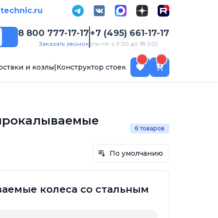
-technic.ru
8 800 777-17-17
+7 (495) 661-17-17
Поиск
Заказать звонок
(пн-пт: с 9:30 до 18:00)
рстаки и козлы
|
Конструктор стоек
епрокалываемые
6 товаров
По умолчанию
аемые колеса со стальным