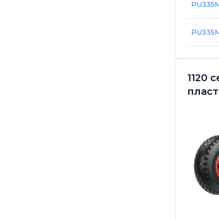
PU335M
PU335
1120 
плас