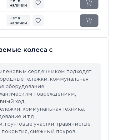
Нет в
Добавить в избранное
Уточнить сроки
наличии
Нет в
Добавить в избранное
Уточнить сроки
наличии
аемые колеса с
пиленовым сердечником подходят
городные тележки, коммунальная
ое оборудование.
ханическим повреждениям,
вный ход.
ележки, коммунальная техника,
ование и т.д.
, грунтовые участки, травянистые
 покрытия, снежный покров,