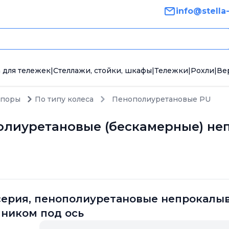
info@stella
 для тележек
|
Стеллажи, стойки, шкафы
|
Тележки
|
Рохли
|
Ве
опоры
По типу колеса
Пенополиуретановые PU
олиуретановые (бескамерные) н
а
ерия, пенополиуретановые непрокалыв
ником под ось