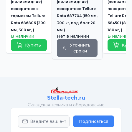
(полиамидное)
(полиамидное)
(полиамидн
поворотное с
поворотное Tellure
поворотное
тормозом Tellure
Rota 687704 (150 мм,
Tellure Rota
Rota 686806 (200
300 кг, под болт 20
684501 (80 
мм, 300 кг, )
мм )
180 кг, )
В наличии
Нет в наличии
В наличии
Купить
Уточнить
Куп
сроки
Stella-tech.ru
Cкладская техника и оборудование
Подписаться