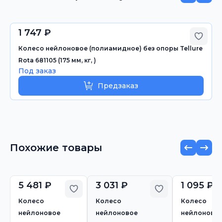
1 747 ₽
Добав
Колесо нейлоновое (полиамидное) без опоры Tellure
Rota 681105 (175 мм, кг, )
Под заказ
Предзаказ
Похожие товары
5 481 ₽
3 031 ₽
1 095 ₽
Добавить в избранное
Добавить в из
Колесо
Колесо
Колесо
нейлоновое
нейлоновое
нейлоново