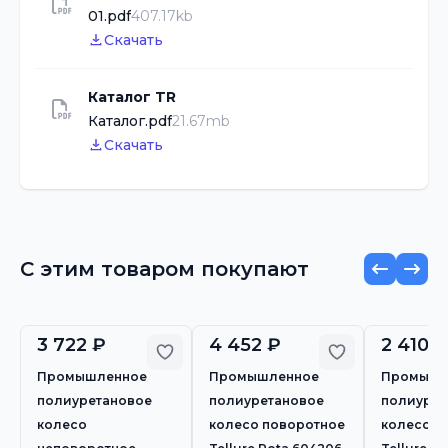
01.pdf
407.17kb
Скачать
Каталог TR
Каталог.pdf
21.67mb
Скачать
С этим товаром покупают
3 722 ₽
4 452 ₽
2 410 ₽
Добавить в избранное
Добавить в 
Промышленное
Промышленное
Промышл
полиуретановое
полиуретановое
полиурет
колесо
колесо поворотное
колесо б