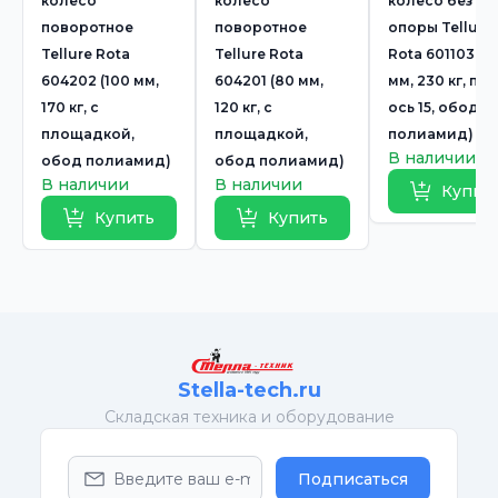
колесо
колесо
колесо без
поворотное
поворотное
опоры Tellure
Tellure Rota
Tellure Rota
Rota 601103 (12
604202 (100 мм,
604201 (80 мм,
мм, 230 кг, по
170 кг, с
120 кг, с
ось 15, обод
площадкой,
площадкой,
полиамид)
В наличии
обод полиамид)
обод полиамид)
В наличии
В наличии
Купит
Купить
Купить
Stella-tech.ru
Cкладская техника и оборудование
Подписаться