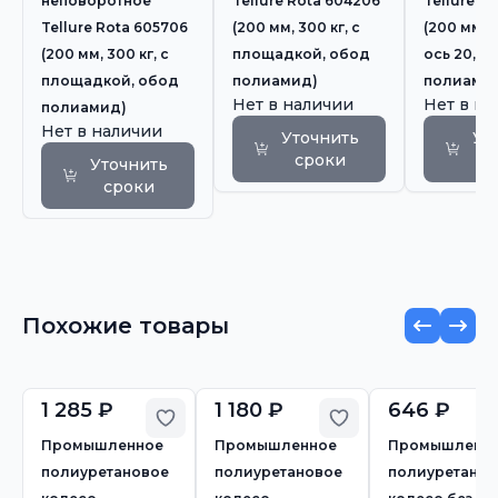
неповоротное
Tellure Rota 604206
Tellure Ro
Tellure Rota 605706
(200 мм, 300 кг, с
(200 мм, 4
(200 мм, 300 кг, с
площадкой, обод
ось 20, о
площадкой, обод
полиамид)
полиами
Нет в наличии
Нет в н
полиамид)
Нет в наличии
Уточнить
Ут
сроки
с
Уточнить
сроки
Похожие товары
1 285 ₽
1 180 ₽
646 ₽
Добавить в избранное
Добавить в избр
Промышленное
Промышленное
Промышленн
полиуретановое
полиуретановое
полиуретанов