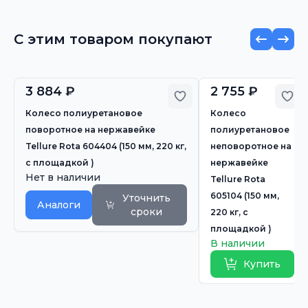
С этим товаром покупают
3 884 ₽
2 755 ₽
Добавить в избранно
Доб
Колесо полиуретановое
Колесо
поворотное на нержавейке
полиуретановое
Tellure Rota 604404 (150 мм, 220 кг,
неповоротное на
с площадкой )
нержавейке
Нет в наличии
Tellure Rota
605104 (150 мм,
Уточнить
Аналоги
сроки
220 кг, с
площадкой )
В наличии
Купить