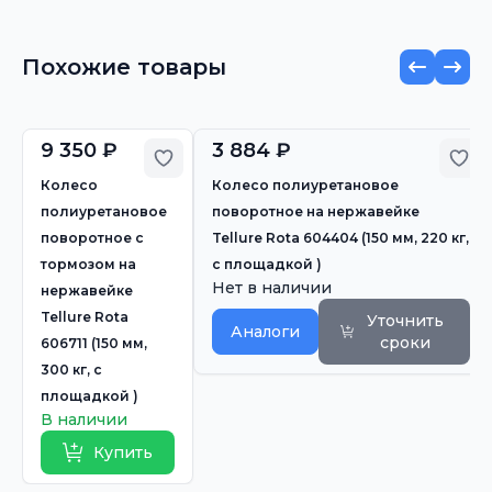
Похожие товары
9 350 ₽
3 884 ₽
Добавить в избранное
Доб
Колесо
Колесо полиуретановое
полиуретановое
поворотное на нержавейке
поворотное с
Tellure Rota 604404 (150 мм, 220 кг,
тормозом на
с площадкой )
Нет в наличии
нержавейке
Tellure Rota
Уточнить
Аналоги
сроки
606711 (150 мм,
300 кг, с
площадкой )
В наличии
Купить