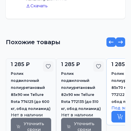
Скачать
Похожие товары
1 285 ₽
1 285 ₽
1 285 ₽
Добавить в избранное
Добавить в 
Ролик
Ролик
Ролик п
подвилочный
подвилочный
полиурет
полиуретановый
полиуретановый
85х70 мм 
85х90 мм Tellure
82х90 мм Tellure
772122 (до
Rota 774125 (до 600
Rota 772135 (до 510
обод пол
Под зак
кг, обод полиамид)
кг, обод полиамид)
Нет в наличии
Нет в наличии
Пр
Уточнить
Уточнить
сроки
сроки