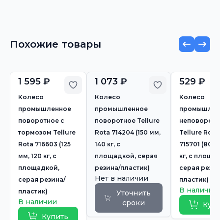
Похожие товары
1 595 ₽
1 073 ₽
529 ₽
Добавить в избранное
Добавить в из
Колесо
Колесо
Колесо
промышленное
промышленное
промышлен
поворотное с
поворотное Tellure
неповоротн
тормозом Tellure
Rota 714204 (150 мм,
Tellure Rota
Rota 716603 (125
140 кг, с
715701 (80 м
мм, 120 кг, с
площадкой, серая
кг, с площа
площадкой,
резина/пластик)
серая резин
Нет в наличии
серая резина/
пластик)
В наличии
пластик)
Уточнить
В наличии
сроки
Куп
Купить