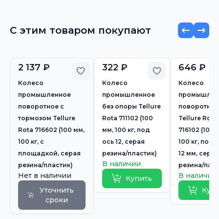
С этим товаром покупают
2 137 ₽
322 ₽
646 ₽
Добавить в избранное
Добавить в из
Колесо
Колесо
Колесо
промышленное
промышленное
промышлен
поворотное с
без опоры Tellure
поворотное
тормозом Tellure
Rota 711102 (100
Tellure Rota
Rota 716602 (100 мм,
мм, 100 кг, под
716102 (100 
100 кг, с
ось 12, серая
100 кг, под 
площадкой, серая
резина/пластик)
12 мм, серая
В наличии
резина/пластик)
резина/плас
Нет в наличии
В наличии
Купить
Уточнить
Куп
сроки