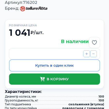
Артикул:
716202
Бренд:
РОЗНИЧНАЯ ЦЕНА
1 041
₽/шт.
В наличии
Добави
Купить в один клик
В КОРЗИНУ
Xарактиристики:
Диаметр колеса, мм
100
Грузоподъемность, кг
100
Тип подшипника
скольжения (втулка)
По типу кронштейна
поворотное с тормозом