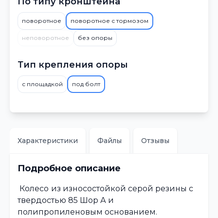
По типу кронштейна
поворотное
поворотное с тормозом
неповоротное
без опоры
Тип крепления опоры
с площадкой
под болт
Характеристики
Файлы
Отзывы
Подробное описание
Колесо
из износостойкой серой резины с
твердостью 85 Шор А и
полипропиленовым основанием.