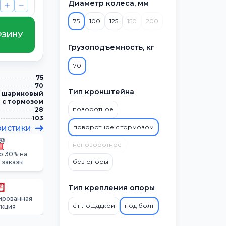
Диаметр колеса, мм
75
100
125
150
200
РЗИНУ
Грузоподъемность, кг
70
75
70
Тип кронштейна
шариковый
 с тормозом
поворотное
28
103
ристики
поворотное с тормозом
неповоротное
о 30% на
без опоры
 заказы
Тип крепления опоры
ированная
с площадкой
под болт
укция