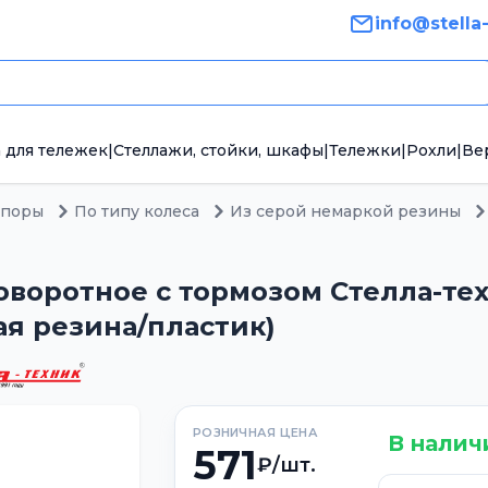
info@stella
 для тележек
|
Стеллажи, стойки, шкафы
|
Тележки
|
Рохли
|
Ве
опоры
По типу колеса
Из серой немаркой резины
воротное с тормозом Стелла-тех
рая резина/пластик)
РОЗНИЧНАЯ ЦЕНА
В налич
571
₽/шт.