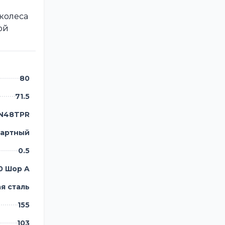
 колеса
ой
80
71.5
N48TPR
артный
0.5
0 Шор A
я сталь
155
103