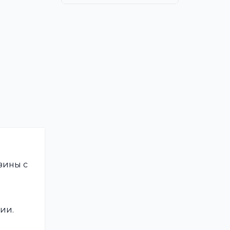
зины с
ии.