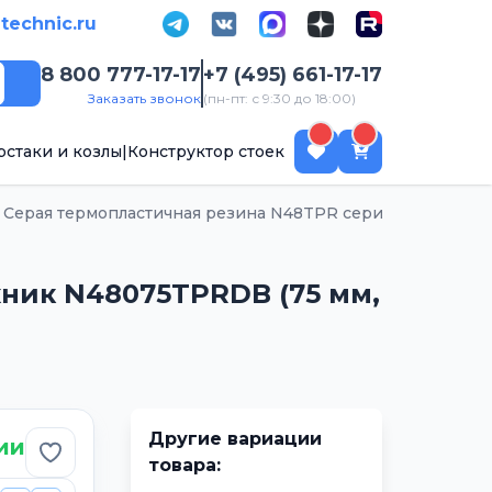
-technic.ru
8 800 777-17-17
+7 (495) 661-17-17
Поиск
Заказать звонок
(пн-пт: с 9:30 до 18:00)
рстаки и козлы
|
Конструктор стоек
Серая термопластичная резина N48TPR серия (Китай)
ник N48075TPRDB (75 мм,
Другие вариации
ии
Добавить в избранное
товара: