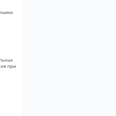
атными
ельных
лия при