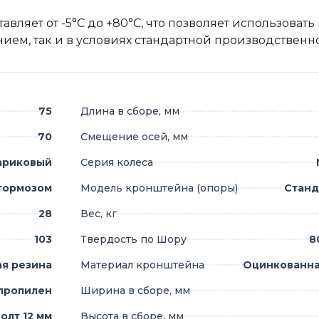
вляет от -5°C до +80°C, что позволяет использовать
ием, так и в условиях стандартной производственн
75
Длина в сборе, мм
70
Смещение осей, мм
ариковый
Серия колеса
 тормозом
Модель кронштейна (опоры)
Станд
28
Вес, кг
103
Твердость по Шору
8
ая резина
Материал кронштейна
Оцинкованна
пропилен
Ширина в сборе, мм
олт 12 мм
Высота в сборе, мм