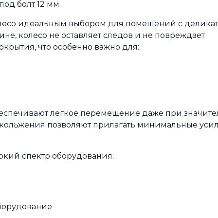
од болт 12 мм.
олесо идеальным выбором для помещений с делик
не, колесо не оставляет следов и не повреждает
крытия, что особенно важно для:
еспечивают легкое перемещение даже при значит
 скольжения позволяют прилагать минимальные уси
кий спектр оборудования:
борудование