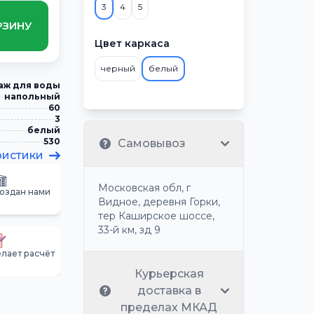
3
4
5
РЗИНУ
Цвет каркаса
черный
белый
аж для воды
напольный
60
3
белый
530
Самовывоз
ристики
Московская обл, г
создан нами
Видное, деревня Горки,
тер Каширское шоссе,
33-й км, зд 9
лает расчёт
Курьерская
доставка в
пределах МКАД