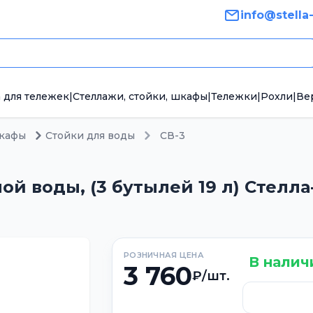
info@stella
 для тележек
|
Стеллажи, стойки, шкафы
|
Тележки
|
Рохли
|
Ве
шкафы
Стойки для воды
СВ-3
й воды, (3 бутылей 19 л) Стелла
РОЗНИЧНАЯ ЦЕНА
В налич
3 760
₽/шт.