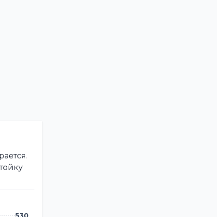
рается.
стойку
530