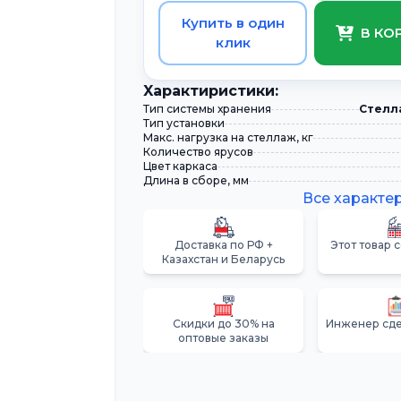
Купить в один
В КО
клик
Xарактиристики:
Тип системы хранения
Стелл
Тип установки
Макс. нагрузка на стеллаж, кг
Количество ярусов
Цвет каркаса
Длина в сборе, мм
Все характе
Доставка по РФ +
Этот товар 
Казахстан и Беларусь
Скидки до 30% на
Инженер сде
оптовые заказы