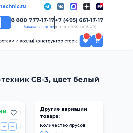
-technic.ru
8 800 777-17-17
+7 (495) 661-17-17
Поиск
Заказать звонок
(пн-пт: с 9:30 до 18:00)
рстаки и козлы
|
Конструктор стоек
-техник СВ-3, цвет белый
Другие вариации
ии
Добавить в избранное
товара:
Количество ярусов