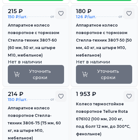
215 ₽
180 ₽
Добавить в избранное
Доб
150 ₽/шт.
126 ₽/шт.
от 4 шт.
от 4 шт.
Аппаратное колесо
Аппаратное колесо
поворотное с тормозом
поворотное с тормозом
Стелла-техник 3807-60
Стелла-техник 3807-50 (50
(60 мм, 50 кг, на штыре
мм, 40 кг, на штыре М10,
М10, мебельное)
мебельное)
Нет в наличии
Нет в наличии
Уточнить
Уточнить
сроки
сроки
214 ₽
1 953 ₽
Добавить в избранное
Доб
150 ₽/шт.
от 4 шт.
Колесо термостойкое
Аппаратное колесо
поворотное Tellure Rota
поворотное Стелла-
676102 (100 мм, 200 кг,
техник 3806-75 (75 мм, 60
под болт 12 мм, до 300°С,
кг, на штыре М10,
фенольное)
мебельное)