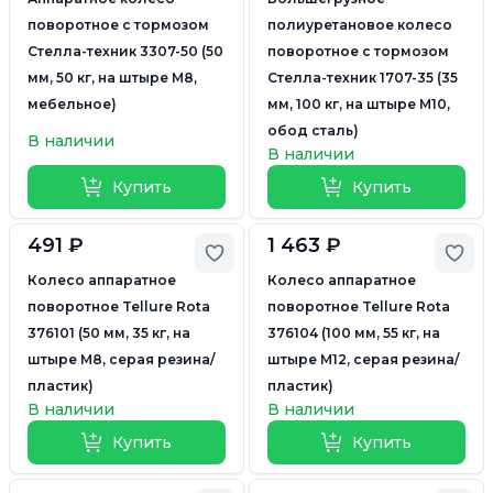
поворотное с тормозом
полиуретановое колесо
Стелла-техник 3307-50 (50
поворотное с тормозом
мм, 50 кг, на штыре M8,
Стелла-техник 1707-35 (35
мебельное)
мм, 100 кг, на штыре М10,
обод сталь)
В наличии
В наличии
Купить
Купить
491 ₽
1 463 ₽
Добавить в избранное
Доб
Колесо аппаратное
Колесо аппаратное
поворотное Tellure Rota
поворотное Tellure Rota
376101 (50 мм, 35 кг, на
376104 (100 мм, 55 кг, на
штыре M8, серая резина/
штыре M12, серая резина/
пластик)
пластик)
В наличии
В наличии
Купить
Купить