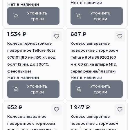
Нет в наличии
Нет в наличии
Уточнить
Уточнить
сроки
сроки
1 534 ₽
687 ₽
Добавить в избранное
Доб
Колесо термостойкое
Колесо аппаратное
поворотное Tellure Rota
поворотное с тормозом
676101 (80 мм, 150 кг, под
Tellure Rota 389202 (60
болт 12 мм, до 300°С,
мм, 60 кг, на штыре M12,
фенольное)
серая резина/пластик)
Нет в наличии
Нет в наличии
Уточнить
Уточнить
сроки
сроки
652 ₽
1 947 ₽
Добавить в избранное
Доб
Колесо аппаратное
Колесо аппаратное
поворотное с тормозом
поворотное с тормозом