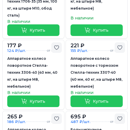
техник 1706-35 (35 мм, 100
кг, на штыре M8,
кг, на штыре М10, обод
мебельное)
сталь)
В наличии
В наличии
Купить
Купить
177 ₽
221 ₽
Добавить в избранное
Доб
124 ₽/шт.
155 ₽/шт.
от 4 шт.
от 4 шт.
Аппаратное колесо
Аппаратное колесо
поворотное Стелла-
поворотное с тормозом
техник 3306-40 (40 мм, 40
Стелла-техник 3307-40
кг, на штыре M8,
(40 мм, 40 кг, на штыре M8,
мебельное)
мебельное)
В наличии
В наличии
Купить
Купить
265 ₽
695 ₽
Добавить в избранное
Доб
186 ₽/шт.
487 ₽/шт.
от 4 шт.
от 4 шт.
Аппаратное колесо
Большегрузное