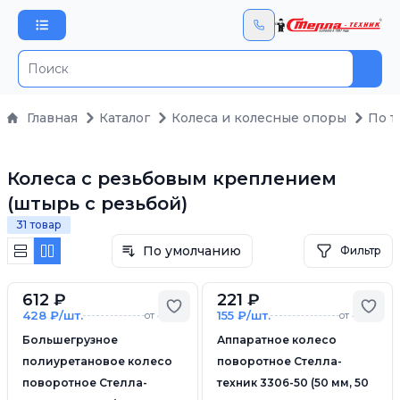
Пои
Главная
Каталог
Колеса и колесные опоры
По т
Колеса с резьбовым креплением
(штырь с резьбой)
31 товар
По умолчанию
Фильтр
612 ₽
221 ₽
Добавить в избранное
Доб
428 ₽/шт.
155 ₽/шт.
от 4 шт.
от 4 шт.
Большегрузное
Аппаратное колесо
полиуретановое колесо
поворотное Стелла-
поворотное Стелла-
техник 3306-50 (50 мм, 50