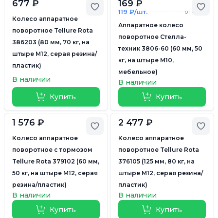
677 ₽
169 ₽
Добавить в избранное
Доб
119 ₽/шт.
от 4 шт.
Колесо аппаратное
Аппаратное колесо
поворотное Tellure Rota
поворотное Стелла-
386203 (80 мм, 70 кг, на
техник 3806-60 (60 мм, 50
штыре M12, серая резина/
кг, на штыре М10,
пластик)
мебельное)
В наличии
В наличии
Купить
Купить
1 576 ₽
2 477 ₽
Добавить в избранное
Доб
Колесо аппаратное
Колесо аппаратное
поворотное с тормозом
поворотное Tellure Rota
Tellure Rota 379102 (60 мм,
376105 (125 мм, 80 кг, на
50 кг, на штыре M12, серая
штыре M12, серая резина/
резина/пластик)
пластик)
В наличии
В наличии
Купить
Купить