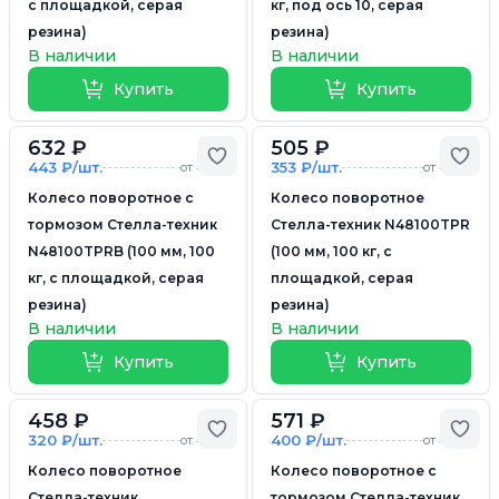
с площадкой, серая
кг, под ось 10, серая
резина)
резина)
В наличии
В наличии
Купить
Купить
632 ₽
505 ₽
Добавить в избранное
Доб
443 ₽/шт.
353 ₽/шт.
от 4 шт.
от 4 шт.
Колесо поворотное с
Колесо поворотное
тормозом Стелла-техник
Стелла-техник N48100TPR
N48100TPRB (100 мм, 100
(100 мм, 100 кг, с
кг, с площадкой, серая
площадкой, серая
резина)
резина)
В наличии
В наличии
Купить
Купить
458 ₽
571 ₽
Добавить в избранное
Доб
320 ₽/шт.
400 ₽/шт.
от 4 шт.
от 4 шт.
Колесо поворотное
Колесо поворотное с
Стелла-техник
тормозом Стелла-техник