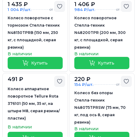
1 435 ₽
1 406 ₽
Добавить в избранное
Доб
1 004 ₽/шт.
984 ₽/шт.
от 4 шт.
от 4 шт.
Колесо поворотное с
Колесо поворотное
тормозом Стелла-техник
Стелла-техник
N48150TPRB (150 мм, 250
N48200TPR (200 мм, 300
кг, с площадкой, серая
кг, с площадкой, серая
резина)
резина)
В наличии
В наличии
Купить
Купить
491 ₽
220 ₽
Добавить в избранное
Доб
154 ₽/шт.
от 4 шт.
Колесо аппаратное
Колесо без опоры
поворотное Tellure Rota
Стелла-техник
376101 (50 мм, 35 кг, на
N48075TPRSW (75 мм, 70
штыре M8, серая резина/
кг, под ось 8, серая
пластик)
резина)
В наличии
В наличии