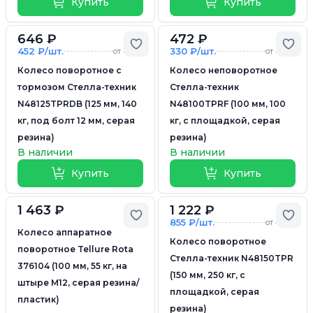
Купить
Купить
646 ₽
472 ₽
Добавить в избранное
Доб
452 ₽/шт.
330 ₽/шт.
от 4 шт.
от 4 шт.
Колесо поворотное с
Колесо неповоротное
тормозом Стелла-техник
Стелла-техник
N48125TPRDB (125 мм, 140
N48100TPRF (100 мм, 100
кг, под болт 12 мм, серая
кг, с площадкой, серая
резина)
резина)
В наличии
В наличии
Купить
Купить
1 463 ₽
1 222 ₽
Добавить в избранное
Доб
855 ₽/шт.
от 4 шт.
Колесо аппаратное
Колесо поворотное
поворотное Tellure Rota
Стелла-техник N48150TPR
376104 (100 мм, 55 кг, на
(150 мм, 250 кг, с
штыре M12, серая резина/
площадкой, серая
пластик)
резина)