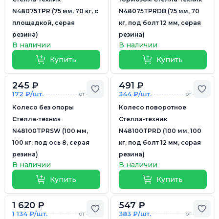
N48075TPR (75 мм, 70 кг, с
N48075TPRDB (75 мм, 70
площадкой, серая
кг, под болт 12 мм, серая
резина)
резина)
В наличии
В наличии
Купить
Купить
245 ₽
491 ₽
Добавить в избранное
Доб
172 ₽/шт.
344 ₽/шт.
от 4 шт.
от 4 шт.
Колесо без опоры
Колесо поворотное
Стелла-техник
Стелла-техник
N48100TPRSW (100 мм,
N48100TPRD (100 мм, 100
100 кг, под ось 8, серая
кг, под болт 12 мм, серая
резина)
резина)
В наличии
В наличии
Купить
Купить
1 620 ₽
547 ₽
Добавить в избранное
Доб
1 134 ₽/шт.
383 ₽/шт.
от 4 шт.
от 4 шт.