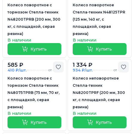
Колесо поворотное с
Колесо поворотное
тормозом Стелла-техник
Стелла-техник N48125TPR
N48200TPRB (200 мм, 300
(125 мм, 140 кг, с
кг, с площадкой, серая
площадкой, серая
резина)
резина)
В наличии
В наличии
Купить
Купить
585 ₽
1 334 ₽
Добавить в избранное
Доб
410 ₽/шт.
934 ₽/шт.
от 4 шт.
от 4 шт.
Колесо поворотное с
Колесо неповоротное
тормозом Стелла-техник
Стелла-техник
N48075TPRB (75 мм, 70 кг,
N48200TPRF (200 мм, 300
с площадкой, серая
кг, с площадкой, серая
резина)
резина)
В наличии
В наличии
Купить
Купить