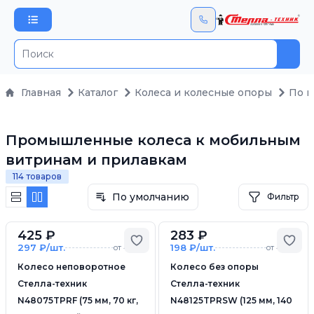
Пои
Главная
Каталог
Колеса и колесные опоры
По 
Промышленные колеса к мобильным
витринам и прилавкам
114 товаров
По умолчанию
Фильтр
425 ₽
283 ₽
Добавить в избранное
Доб
297 ₽/шт.
198 ₽/шт.
от 4 шт.
от 4 шт.
Колесо неповоротное
Колесо без опоры
Стелла-техник
Стелла-техник
N48075TPRF (75 мм, 70 кг,
N48125TPRSW (125 мм, 140