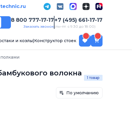
-technic.ru
8 800 777-17-17
+7 (495) 661-17-17
Поиск
Заказать звонок
(пн-пт: с 9:30 до 18:00)
рстаки и козлы
|
Конструктор стоек
 полками
бамбукового волокна
1 товар
По умолчанию