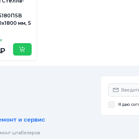
 Стелла-
5180П5В
х1800 мм, 5
и
 ₽
Купить
Я даю сог
емонт и сервис
монт штабелеров