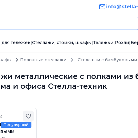
info@stella
 для тележек
|
Стеллажи, стойки, шкафы
|
Тележки
|
Рохли
|
Ве
шкафы
Полочные стеллажи
Стеллажи с бамбуковыми
жи металлические с полками из 
ма и офиса Стелла-техник
Добавить в избранное
ж
ческий с
Популярный
овыми