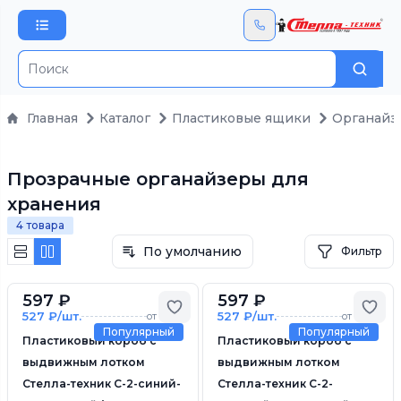
Поис
Главная
Каталог
Пластиковые ящики
Органайз
Прозрачные органайзеры для
хранения
4 товара
По умолчанию
Фильтр
597 ₽
597 ₽
Добавить в избранное
Доб
527 ₽/шт.
527 ₽/шт.
от 6 шт.
от 6 шт.
Популярный
Популярный
Пластиковый короб с
Пластиковый короб с
выдвижным лотком
выдвижным лотком
Стелла-техник С-2-синий-
Стелла-техник С-2-