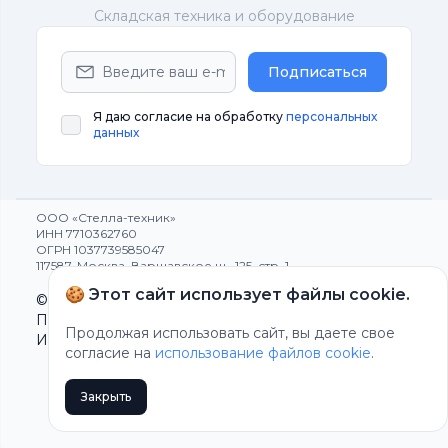
Cкладская техника и оборудование
Подписаться
Я даю согласие на обработку
персональных
данных
ООО «Стелла-техник»
ИНН 7710362760
ОГРН 1037739585047
117587, Москва, Варшавское ш., 125, стр. 1
🍪 Этот сайт использует файлы cookie.
© 1991-2025 Все права защищены
Политика конфиденциальности
Продолжая использовать сайт, вы даете свое
Использование cookie
согласие на
использование файлов cookie
.
Закрыть