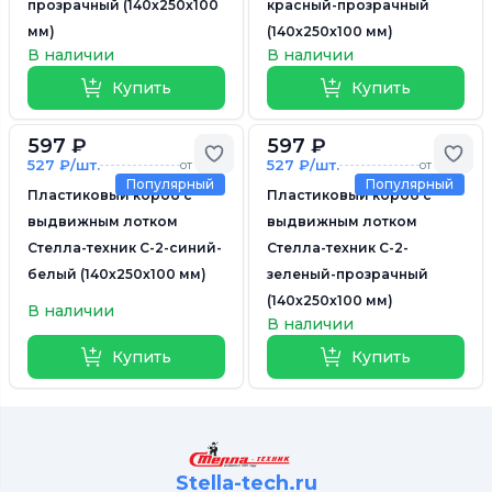
прозрачный (140х250х100
красный-прозрачный
мм)
(140х250х100 мм)
В наличии
В наличии
Купить
Купить
597 ₽
597 ₽
Добавить в избранное
Доб
527 ₽/шт.
527 ₽/шт.
от 6 шт.
от 6 шт.
Популярный
Популярный
Пластиковый короб с
Пластиковый короб с
выдвижным лотком
выдвижным лотком
Стелла-техник С-2-синий-
Стелла-техник С-2-
белый (140х250х100 мм)
зеленый-прозрачный
(140х250х100 мм)
В наличии
В наличии
Купить
Купить
Stella-tech.ru