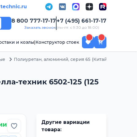
-technic.ru
8 800 777-17-17
+7 (495) 661-17-17
Поиск
Заказать звонок
(пн-пт: с 9:30 до 18:00)
рстаки и козлы
|
Конструктор стоек
ые
Полиуретан, алюминий, серия 65 (Китай)
6502-12
а-техник 6502-125 (125
Другие вариации
ии
Добавить в избранное
товара: