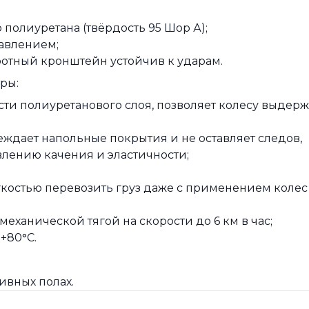
полиуретана (твёрдость 95 Шор А);
авлением;
тный кронштейн устойчив к ударам.
тры:
и полиуретанового слоя, позволяет колесу выдер
еждает напольные покрытия и не оставляет следов,
лению качения и эластичности;
гкостью перевозить груз даже с применением колес
еханической тягой на скорости до 6 км в час;
 +80
°
C.
ивных полах.