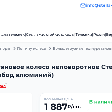
info@stella
 для тележек
|
Стеллажи, стойки, шкафы
|
Тележки
|
Рохли
|
Ве
опоры
По типу колеса
Большегрузные полиуретанов
новое колесо неповоротное Стелл
 обод алюминий)
РОЗНИЧНАЯ ЦЕНА
В налич
1 887
₽/шт.