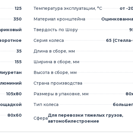
125
Температура эксплуатации, °С
от -2
350
Материал кронштейна
Оцинкованна
ариковый
Твердость по Шору
9
воротное
Серия колеса
65 (Стелла
35
Длина в сборе, мм
155
Ширина в сборе, мм
лиуретан
Высота в сборе, мм
люминий
Страна производства
105х80
Размеры в упаковке, мм
80х
лощадкой
Тип колеса
большег
80х60
Для перевозки тяжелых грузов,
Сфера
автомобилестроение