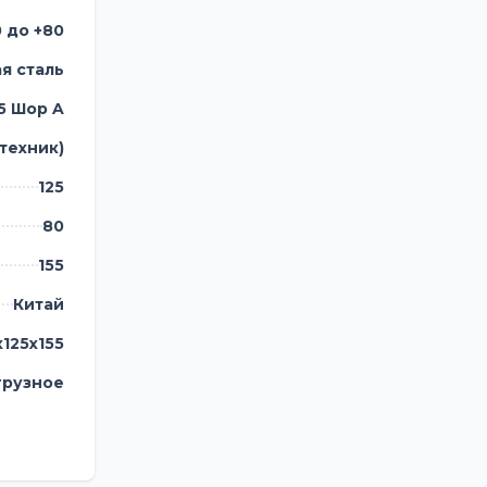
0 до +80
я сталь
5 Шор A
-техник)
125
80
155
Китай
125х155
рузное