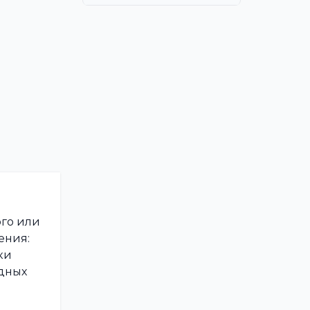
го или
ения:
ки
идных