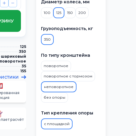
Диаметр колеса, мм
100
125
150
200
РЗИНУ
Грузоподъемность, кг
350
125
350
По типу кронштейна
шариковый
поворотное
поворотное
35
155
поворотное с тормозом
ристики
неповоротное
ированная
без опоры
укция
Тип крепления опоры
лает расчёт
с площадкой