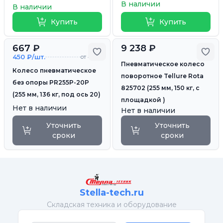
В наличии
В наличии
Купить
Купить
667 ₽
9 238 ₽
Добавить в избранное
Доб
450 ₽/шт.
от 4 шт.
Пневматическое колесо
Колесо пневматическое
поворотное Tellure Rota
без опоры PR255P-20P
825702 (255 мм, 150 кг, с
(255 мм, 136 кг, под ось 20)
площадкой )
Нет в наличии
Нет в наличии
Уточнить
Уточнить
сроки
сроки
Stella-tech.ru
Cкладская техника и оборудование