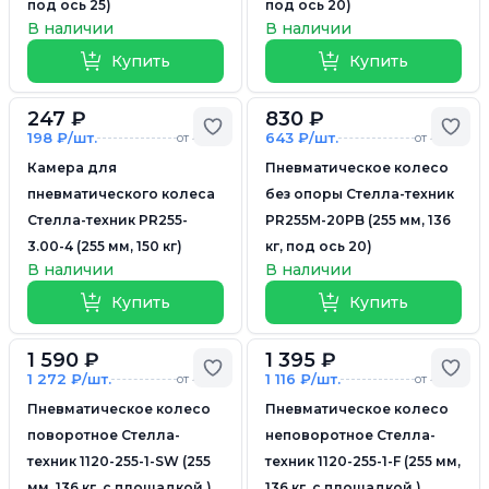
под ось 25)
под ось 20)
В наличии
В наличии
Купить
Купить
247 ₽
830 ₽
Добавить в избранное
Доб
198 ₽/шт.
643 ₽/шт.
от 4 шт.
от 4 шт.
Камера для
Пневматическое колесо
пневматического колеса
без опоры Стелла-техник
Стелла-техник PR255-
PR255M-20PB (255 мм, 136
3.00-4 (255 мм, 150 кг)
кг, под ось 20)
В наличии
В наличии
Купить
Купить
1 590 ₽
1 395 ₽
Добавить в избранное
Доб
1 272 ₽/шт.
1 116 ₽/шт.
от 4 шт.
от 4 шт.
Пневматическое колесо
Пневматическое колесо
поворотное Стелла-
неповоротное Стелла-
техник 1120-255-1-SW (255
техник 1120-255-1-F (255 мм,
мм, 136 кг, с площадкой )
136 кг, с площадкой )