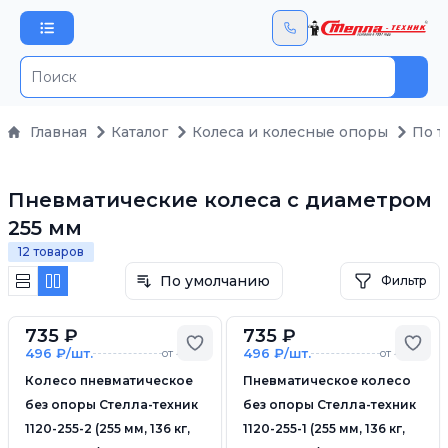
Пои
Главная
Каталог
Колеса и колесные опоры
По т
Пневматические колеса с диаметром
255 мм
12 товаров
По умолчанию
Фильтр
735 ₽
735 ₽
Добавить в избранное
Доб
496 ₽/шт.
496 ₽/шт.
от 4 шт.
от 4 шт.
Колесо пневматическое
Пневматическое колесо
без опоры Стелла-техник
без опоры Стелла-техник
1120-255-2 (255 мм, 136 кг,
1120-255-1 (255 мм, 136 кг,