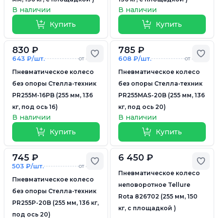
В наличии
В наличии
Купить
Купить
830 ₽
785 ₽
Добавить в избранное
Доб
643 ₽/шт.
608 ₽/шт.
от 4 шт.
от 4 шт.
Пневматическое колесо
Пневматическое колесо
без опоры Стелла-техник
без опоры Стелла-техник
PR255M-16PB (255 мм, 136
PR255MAS-20B (255 мм, 136
кг, под ось 16)
кг, под ось 20)
В наличии
В наличии
Купить
Купить
745 ₽
6 450 ₽
Добавить в избранное
Доб
503 ₽/шт.
от 4 шт.
Пневматическое колесо
Пневматическое колесо
неповоротное Tellure
без опоры Стелла-техник
Rota 826702 (255 мм, 150
PR255P-20B (255 мм, 136 кг,
кг, с площадкой )
под ось 20)