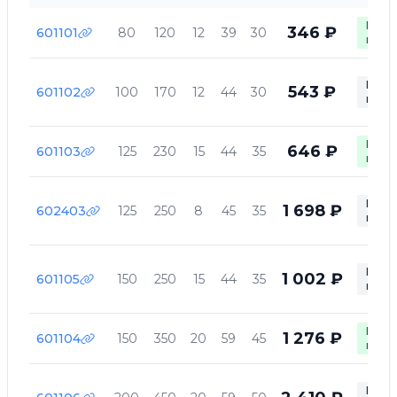
В
346 ₽
601101
80
120
12
39
30
нали
Нет в
543 ₽
601102
100
170
12
44
30
нали
В
646 ₽
601103
125
230
15
44
35
нали
Нет в
1 698 ₽
602403
125
250
8
45
35
нали
Нет в
1 002 ₽
601105
150
250
15
44
35
нали
В
1 276 ₽
601104
150
350
20
59
45
нали
Нет в