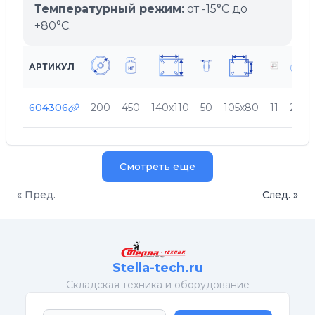
Температурный режим:
от -15°C до
+80°C.
АРТИКУЛ
604306
200
450
140х110
50
105х80
11
240
Смотреть еще
« Пред.
След. »
Stella-tech.ru
Cкладская техника и оборудование