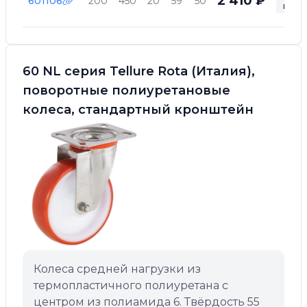
2 410 ₽
601106
200
450
20
59
50
нали
60 NL серия Tellure Rota (Италия),
поворотные полиуретановые
колеса, стандартный кронштейн
Колеса средней нагрузки из
термопластичного полиуретана с
центром из полиамида 6. Твёрдость 55