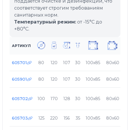
поддаётся очистке и дезинфекции, что
соответствует строгим требованиям
санитарных норм.
Температурный режим:
от -15°C до
+80°C.
АРТИКУЛ
605701
80
120
107
30
100х85
80х60
9
605901
80
120
107
30
100х85
80х60
9
605702
100
170
128
30
100х85
80х60
9
605703
125
220
156
35
100х85
80х60
9