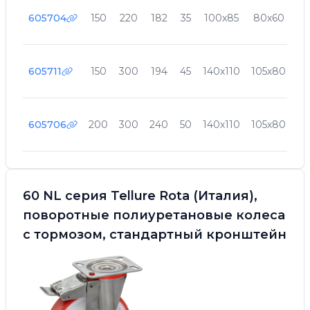
605704
150
220
182
35
100х85
80х60
9
605711
150
300
194
45
140х110
105х80
11
605706
200
300
240
50
140х110
105х80
11
60 NL серия Tellure Rota (Италия),
поворотные полиуретановые колеса
с тормозом, стандартный кронштейн