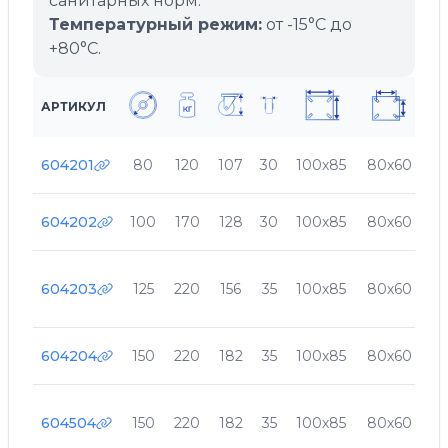
санитарных норм.
Температурный режим:
от -15°C до
+80°C.
АРТИКУЛ
604201
80
120
107
30
100х85
80х60
9
604202
100
170
128
30
100х85
80х60
9
604203
125
220
156
35
100х85
80х60
9
604204
150
220
182
35
100х85
80х60
9
604504
150
220
182
35
100х85
80х60
9