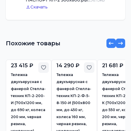
ПАСПОРТ КП-2 500х800.pdf
236.13kb
Скачать
Похожие товары
23 415 ₽
14 290 ₽
21 681 ₽
Добавить в избранное
Добавить в избр
Тележка
Тележка
Тележка
двухъярусная с
двухъярусная с
двухъярусная
фанерой Стелла-
фанерой Стелла-
фанерой Стел
техник КП-2-200-
техник КП-2-Ф-5-
техник КП-2-2
И (700х1200 мм,
8-150-И (500х800
К (700х1200 мм
до 690 кг, колеса
мм, до 450 кг,
до 550 кг, кол
200 мм, черная
колеса 160 мм,
200 мм, черна
резина,
черная резина,
резина,
усиленные)
усиленные)
стандартные)