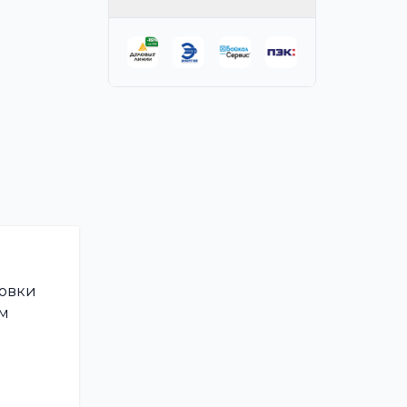
ровки
ом