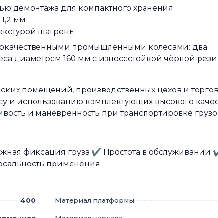
тью демонтажа для компактного хранения
1,2 мм
текстурой шагрень
кокачественными промышленными колёсами: два
са диаметром 160 мм с износостойкой чёрной рези
дских помещений, производственных цехов и торго
су и использованию комплектующих высокого качес
вость и манёвренность при транспортировке грузо
жная фиксация груза ✔ Простота в обслуживании 
рсальность применения
400
Материал платформы