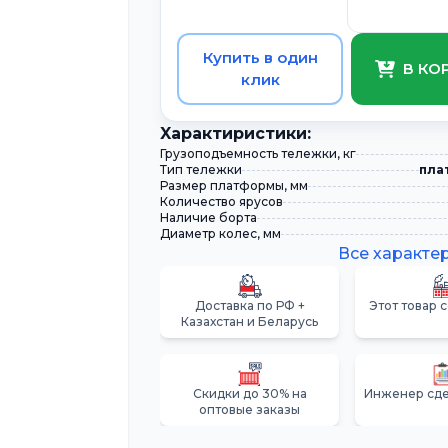
Купить в один
В КО
клик
Xарактиристики:
Грузоподъемность тележки, кг
Тип тележки
пла
Размер платформы, мм
Количество ярусов
Наличие борта
Диаметр колес, мм
Все характе
Доставка по РФ +
Этот товар 
Казахстан и Беларусь
Скидки до 30% на
Инженер сде
оптовые заказы