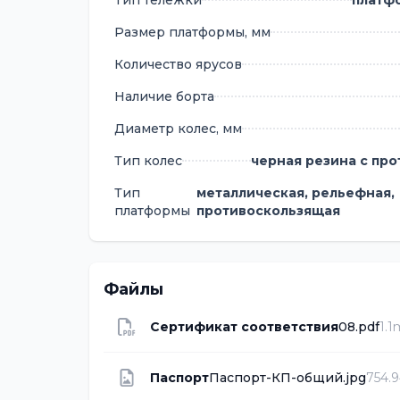
Тип тележки
платф
Размер платформы, мм
Количество ярусов
Наличие борта
Диаметр колес, мм
Тип колес
черная резина с пр
Тип
металлическая, рельефная,
платформы
противоскользящая
Файлы
Сертификат соответствия
08.pdf
1.
Паспорт
Паспорт-КП-общий.jpg
754.