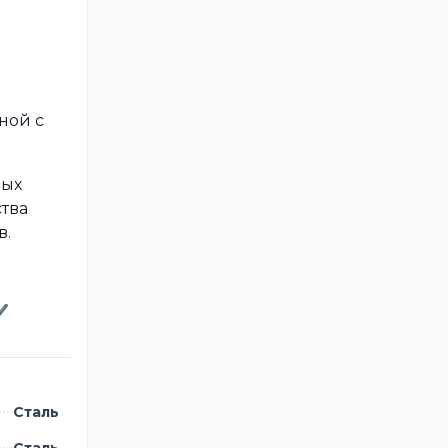
ной с
вых
тва
в.
✔
Сталь