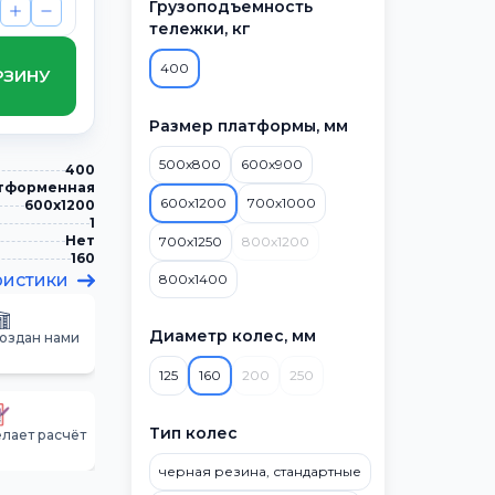
Грузоподъемность
тележки, кг
400
РЗИНУ
Размер платформы, мм
500х800
600х900
400
тформенная
600х1200
700х1000
600х1200
1
Нет
700х1250
800х1200
160
ристики
800х1400
Диаметр колес, мм
создан нами
125
160
200
250
Тип колес
лает расчёт
черная резина, стандартные