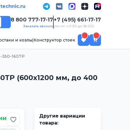
-technic.ru
8 800 777-17-17
+7 (495) 661-17-17
Поиск
Заказать звонок
(пн-пт: с 9:30 до 18:00)
рстаки и козлы
|
Конструктор стоек
-350-160ТР
0ТР (600х1200 мм, до 400
Другие вариации
ии
Добавить в избранное
товара: