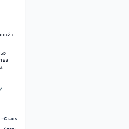
иной с
вых
тва
в.
✔
Сталь