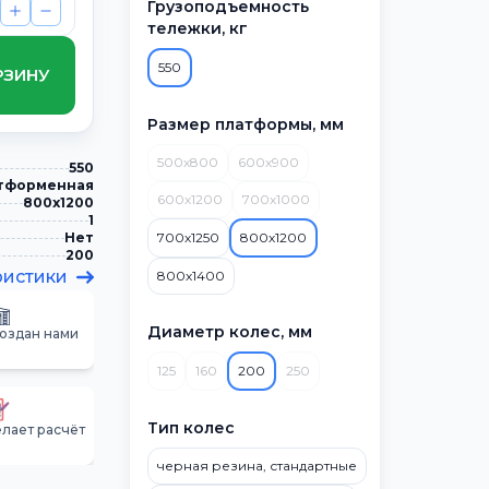
Грузоподъемность
тележки, кг
550
РЗИНУ
Размер платформы, мм
500х800
600х900
550
тформенная
600х1200
700х1000
800х1200
1
Нет
700х1250
800х1200
200
ристики
800х1400
Диаметр колес, мм
создан нами
125
160
200
250
Тип колес
лает расчёт
черная резина, стандартные