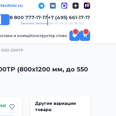
-technic.ru
8 800 777-17-17
+7 (495) 661-17-17
Поиск
Заказать звонок
(пн-пт: с 9:30 до 18:00)
рстаки и козлы
|
Конструктор стоек
-500-200ТР
0ТР (800х1200 мм, до 550
Другие вариации
ии
Добавить в избранное
товара: