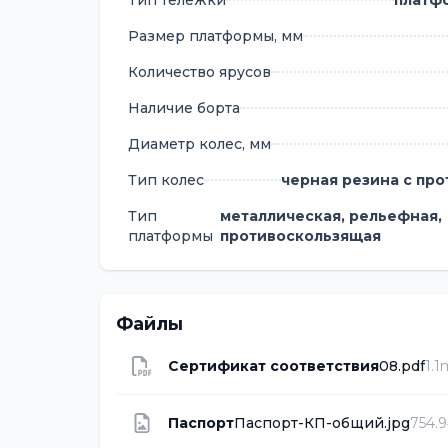
Тип тележки
платф
Размер платформы, мм
Количество ярусов
Наличие борта
Диаметр колес, мм
Тип колес
черная резина с пр
Тип
металлическая, рельефная,
платформы
противоскользящая
Файлы
Сертификат соответствия
08.pdf
1.
Паспорт
Паспорт-КП-общий.jpg
754.