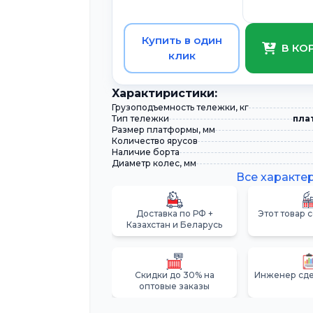
Купить в один
В КО
клик
Xарактиристики:
Грузоподъемность тележки, кг
Тип тележки
пла
Размер платформы, мм
Количество ярусов
Наличие борта
Диаметр колес, мм
Все характе
Доставка по РФ +
Этот товар 
Казахстан и Беларусь
Скидки до 30% на
Инженер сде
оптовые заказы