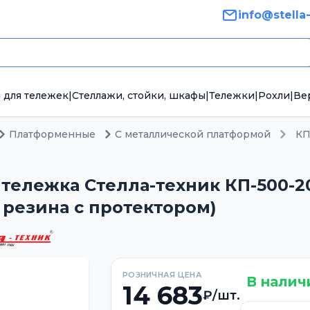
info@stella
 для тележек
|
Стеллажи, стойки, шкафы
|
Тележки
|
Рохли
|
Ве
Платформенные
С металлической платформой
КП
тележка Стелла-техник КП-500-20
я резина с протектором)
РОЗНИЧНАЯ ЦЕНА
В налич
14 683
₽/шт.