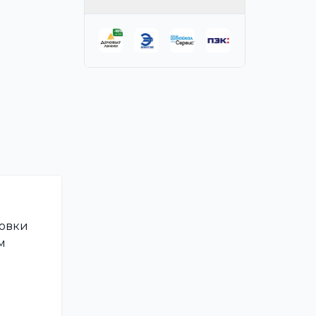
ровки
м