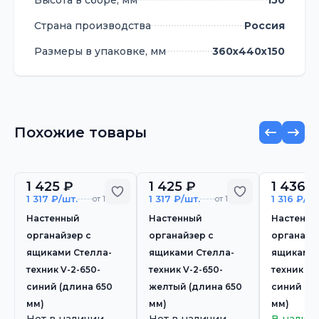
Высота в сборе, мм
150
Страна производства
Россия
Размеры в упаковке, мм
360х440х150
Похожие товары
1 425 ₽
1 425 ₽
1 436 ₽
Добавить в избранное
Добавить в 
1 317 ₽/шт.
1 317 ₽/шт.
1 316 ₽/шт
от 10 шт.
от 10 шт.
Настенный
Настенный
Настенны
органайзер с
органайзер с
органайз
ящиками Стелла-
ящиками Стелла-
ящиками 
техник V-2-650-
техник V-2-650-
техник V-
синий (длина 650
желтый (длина 650
синий (д
мм)
мм)
мм)