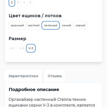
2
3
4
6
Цвет ящиков / лотков
красный
желтый
зеленый
синий
серый
Размер
V-1
V-2
V-3
Характеристики
Отзывы
Подробное описание
Органайзер настенный Стелла-техник
ящиками серии V-3 в комплекте, является