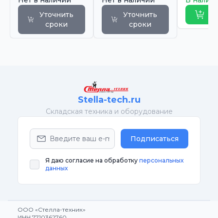
Нет в наличии
Нет в наличии
В налич
Уточнить
Уточнить
Ку
сроки
сроки
Stella-tech.ru
Cкладская техника и оборудование
Подписаться
Я даю согласие на обработку
персональных
данных
ООО «Стелла-техник»
ИНН 7710362760