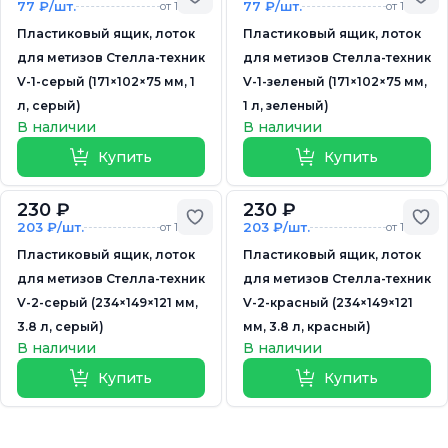
77 ₽/шт.
77 ₽/шт.
от 10 шт.
от 10 шт.
Пластиковый ящик, лоток
Пластиковый ящик, лоток
для метизов Стелла-техник
для метизов Стелла-техник
V-1-серый (171×102×75 мм, 1
V-1-зеленый (171×102×75 мм,
л, серый)
1 л, зеленый)
В наличии
В наличии
Купить
Купить
230 ₽
230 ₽
Добавить в избранное
До
203 ₽/шт.
203 ₽/шт.
от 10 шт.
от 10 шт.
Пластиковый ящик, лоток
Пластиковый ящик, лоток
для метизов Стелла-техник
для метизов Стелла-техник
V-2-серый (234×149×121 мм,
V-2-красный (234×149×121
3.8 л, серый)
мм, 3.8 л, красный)
В наличии
В наличии
Купить
Купить