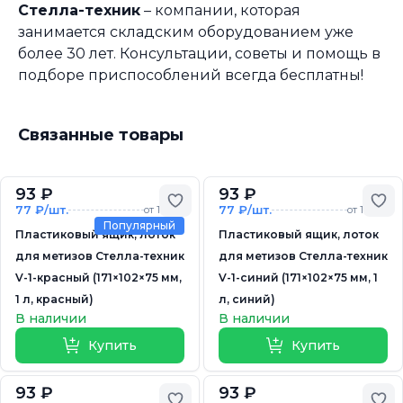
Стелла-техник
– компании, которая
занимается складским оборудованием уже
более 30 лет. Консультации, советы и помощь в
подборе приспособлений всегда бесплатны!
Связанные товары
93 ₽
93 ₽
Добавить в избранное
До
77 ₽/шт.
77 ₽/шт.
от 10 шт.
от 10 шт.
Популярный
Пластиковый ящик, лоток
Пластиковый ящик, лоток
для метизов Стелла-техник
для метизов Стелла-техник
V-1-красный (171×102×75 мм,
V-1-синий (171×102×75 мм, 1
1 л, красный)
л, синий)
В наличии
В наличии
Купить
Купить
93 ₽
93 ₽
Добавить в избранное
До