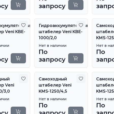
осу
запросу
запр
Уточнить сроки
Уточнить сроки
Добавить в избранное
Добавить в из
ккумуляторный
Гидроаккумуляторный
Самохо
р Veni KBE-
штабелер Veni KBE-
штабеле
1000/2,0
KMS-125
личии
Нет в наличии
Нет в на
По
По
осу
запросу
запр
Уточнить сроки
Уточнить сроки
Добавить в избранное
Добавить в из
дный
Самоходный
Самохо
р Veni
штабелер Veni
штабеле
0/3,0
KMS-1250/4,5
KMS-125
личии
Нет в наличии
Нет в на
По
По
осу
запросу
запр
Уточнить сроки
Уточнить сроки