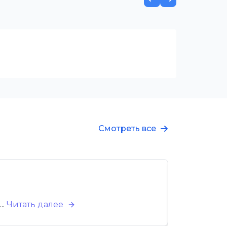
Смотреть все
Новинка! Т
28.05.2025
..
Читать далее
«Стелла-те