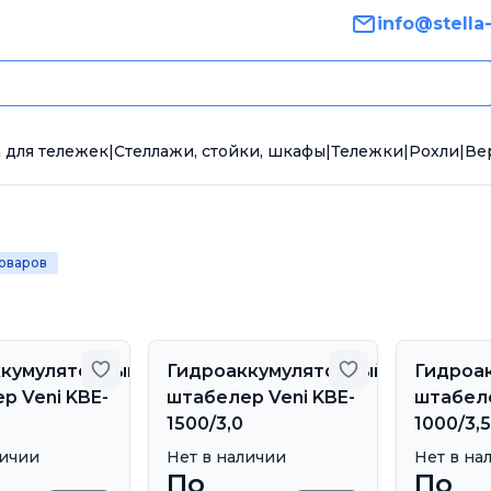
info@stella
 для тележек
|
Стеллажи, стойки, шкафы
|
Тележки
|
Рохли
|
Ве
товаров
Добавить в избранное
Добавить в из
ккумуляторный
Гидроаккумуляторный
Гидроа
р Veni KBE-
штабелер Veni KBE-
штабеле
1500/3,0
1000/3,5
личии
Нет в наличии
Нет в на
По
По