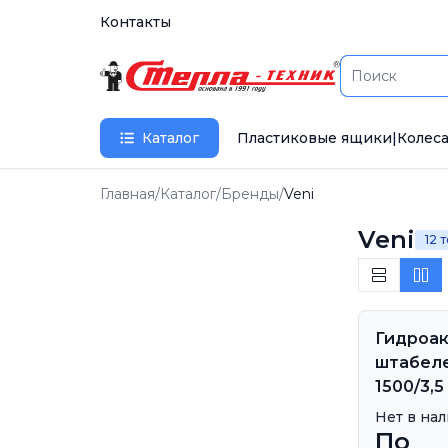
Контакты
Каталог
Пластиковые ящики
|
Колеса
Главная
/
Каталог
/
Бренды
/
Veni
Veni
12 
Гидроа
штабеле
1500/3,5
Нет в на
По