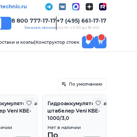
-technic.ru
8 800 777-17-17
+7 (495) 661-17-17
Поиск
Заказать звонок
(пн-пт: с 9:30 до 18:00)
рстаки и козлы
|
Конструктор стоек
По умолчанию
бранное
Добавить в избранное
Добавить в из
ккумуляторный
Гидроаккумуляторный
р Veni KBE-
штабелер Veni KBE-
1000/3,0
личии
Нет в наличии
По