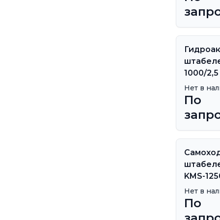
запр
Гидроа
штабеле
1000/2,5
Нет в на
По
запр
Самохо
штабеле
KMS-125
Нет в на
По
запр