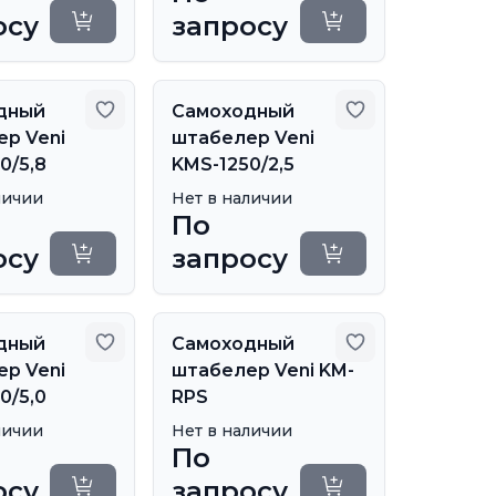
осу
запросу
Уточнить сроки
Уточнить сроки
бранное
Добавить в избранное
Добавить в из
дный
Самоходный
р Veni
штабелер Veni
0/5,8
KMS-1250/2,5
личии
Нет в наличии
По
осу
запросу
Уточнить сроки
Уточнить сроки
бранное
Добавить в избранное
Добавить в из
дный
Самоходный
р Veni
штабелер Veni KM-
0/5,0
RPS
личии
Нет в наличии
По
осу
запросу
Уточнить сроки
Уточнить сроки