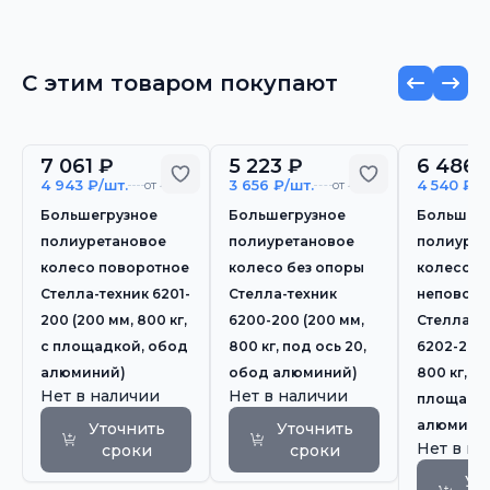
С этим товаром покупают
7 061 ₽
5 223 ₽
6 486 
Добавить в избранное
Добавить в 
4 943 ₽/шт.
3 656 ₽/шт.
4 540 ₽/ш
от 4 шт.
от 4 шт.
Большегрузное
Большегрузное
Большегр
полиуретановое
полиуретановое
полиурет
колесо поворотное
колесо без опоры
колесо
Стелла-техник 6201-
Стелла-техник
неповоро
200 (200 мм, 800 кг,
6200-200 (200 мм,
Стелла-т
с площадкой, обод
800 кг, под ось 20,
6202-200 
алюминий)
обод алюминий)
800 кг, с
Нет в наличии
Нет в наличии
площадко
алюмини
Уточнить
Уточнить
Нет в н
сроки
сроки
Ут