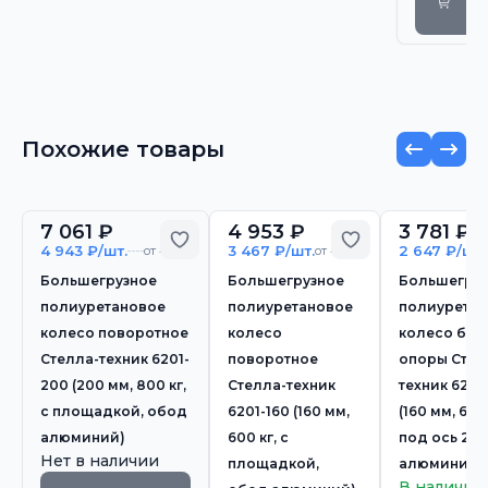
с
Похожие товары
7 061 ₽
4 953 ₽
3 781 ₽
Добавить в избранное
Добавить в из
4 943 ₽/шт.
3 467 ₽/шт.
2 647 ₽/шт.
от 4 шт.
от 4 шт.
Большегрузное
Большегрузное
Большегру
полиуретановое
полиуретановое
полиурета
колесо поворотное
колесо
колесо без
Стелла-техник 6201-
поворотное
опоры Стел
200 (200 мм, 800 кг,
Стелла-техник
техник 6200
с площадкой, обод
6201-160 (160 мм,
(160 мм, 600 
алюминий)
600 кг, с
под ось 20,
Нет в наличии
площадкой,
алюминий)
В наличии