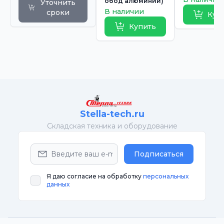
обод алюминий)
Уточнить
В наличии
сроки
Куп
Купить
Stella-tech.ru
Cкладская техника и оборудование
Подписаться
Я даю согласие на обработку
персональных
данных