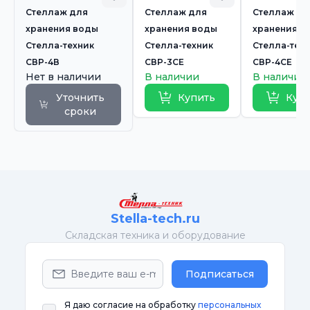
Стеллаж для
Стеллаж для
Стеллаж дл
хранения воды
хранения воды
хранения в
Стелла-техник
Стелла-техник
Стелла-тех
СВР-4В
СВР-3СЕ
СВР-4СЕ
Нет в наличии
В наличии
В наличии
Уточнить
Купить
Куп
сроки
Stella-tech.ru
Cкладская техника и оборудование
Подписаться
Я даю согласие на обработку
персональных