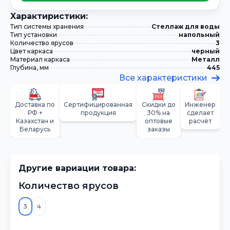
Xарактиристики:
Тип системы хранения
Стеллаж для воды
Тип установки
напольный
Количество ярусов
3
Цвет каркаса
черный
Материал каркаса
Металл
Глубина, мм
445
Все характеристики
Доставка по
Сертифицированная
Скидки до
Инженер
РФ +
продукция
30% на
сделает
Казахстан и
оптовые
расчёт
Беларусь
заказы
Другие вариации товара:
Количество ярусов
3
4