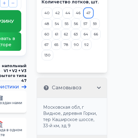
Количество лотков, шт.
40
42
44
46
47
РЗИНУ
48
54
55
56
57
59
60
61
62
63
64
66
вать в
кторе
67
65
78
90
92
130
напольный
V1 + V2 + V3
рытого типа
47
ристики
Самовывоз
создан нами
Московская обл, г
Видное, деревня Горки,
тер Каширское шоссе,
33-й км, зд 9
ада в одном
сте