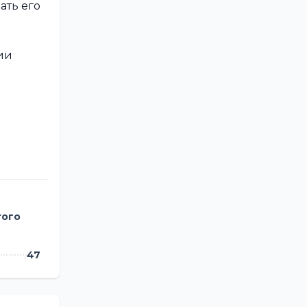
ать его
ии
того
47