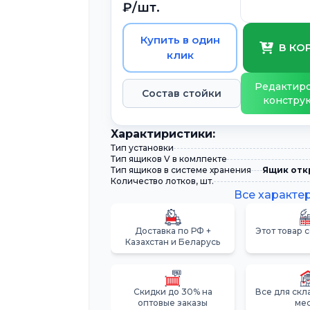
₽/шт.
Купить в один
В КО
клик
Редактиро
Состав стойки
констру
Xарактиристики:
Тип установки
Тип ящиков V в комлпекте
Тип ящиков в системе хранения
Ящик отк
Количество лотков, шт.
Все характе
Доставка по РФ +
Этот товар 
Казахстан и Беларусь
Скидки до 30% на
Все для скл
оптовые заказы
ме