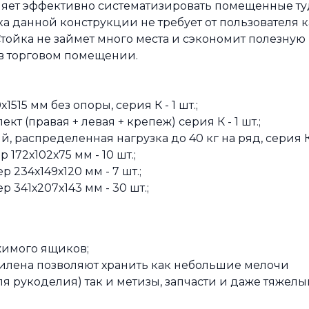
оляет эффективно систематизировать помещенные ту
а данной конструкции не требует от пользователя к
тойка не займет много места и сэкономит полезную
 в торговом помещении.
515 мм без опоры, серия К - 1 шт.;
т (правая + левая + крепеж) серия К - 1 шт.;
, распределенная нагрузка до 40 кг на ряд, серия К -
172х102х75 мм - 10 шт.;
 234х149х120 мм - 7 шт.;
 341х207х143 мм - 30 шт.;
имого ящиков;
лена позволяют хранить как небольшие мелочи
я рукоделия) так и метизы, запчасти и даже тяжелы