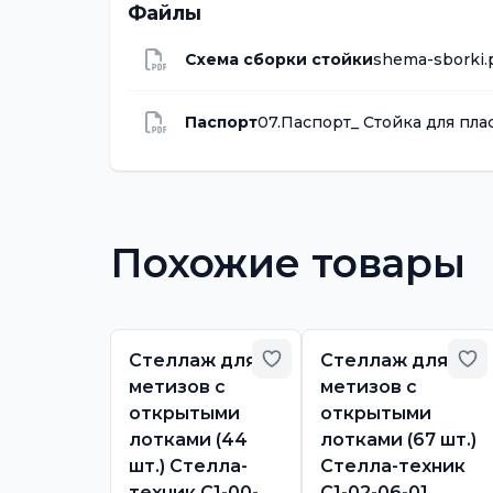
Файлы
Схема сборки стойки
shema-sborki.
Паспорт
07.Паспорт_ Стойка для пла
Похожие товары
Добавить в избранное
До
Стеллаж для
Стеллаж для
метизов с
метизов с
открытыми
открытыми
лотками (44
лотками (67 шт.)
шт.) Стелла-
Стелла-техник
техник С1-00-
С1-02-06-01