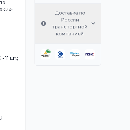
да
аких-
Доставка по
России
транспортной
компанией
 11 шт.;
й