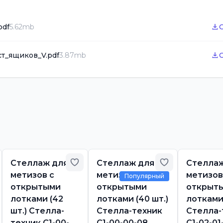
pdf
5.62mb
ст_ящиков_V.pdf
3.87mb
бавить в избранное
Добавить в избранное
Добавить в и
Стеллаж для
Стеллаж для
Стеллаж
метизов с
метизов с
метизов
Популярный
открытыми
открытыми
открыт
лотками (42
лотками (40 шт.)
лотками 
шт.) Стелла-
Стелла-техник
Стелла-
техник С1-00-
С1-00-00-08
С1-02-01