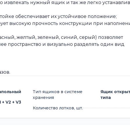
о извлекать нужный ящик и так же легко устанавлив
тойке обеспечивает их устойчивое положение;
рует высокую прочность конструкции при наполнен
сный, желтый, зеленый, синий, серый) позволяет
ее пространство и визуально разделять один вид
зов.
апольный
Тип ящиков в системе
Ящик откры
хранения
типа
1 + V2 + V3
Количество лотков, шт.