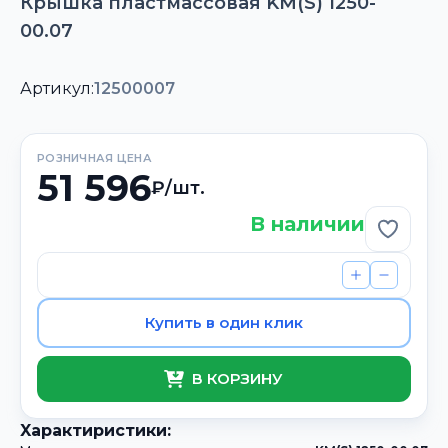
Крышка пластмассовая KM(S) 1250-
00.07
Артикул:
12500007
РОЗНИЧНАЯ ЦЕНА
51 596
₽/шт.
В наличии
Добави
Купить в один клик
В КОРЗИНУ
Xарактиристики: