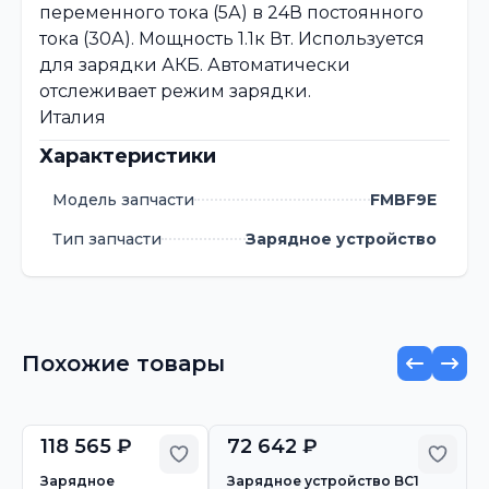
переменного тока (5А) в 24В постоянного
тока (30А). Мощность 1.1к Вт. Используется
для зарядки АКБ. Автоматически
отслеживает режим зарядки.
Италия
Характеристики
Модель запчасти
FMBF9E
Тип запчасти
Зарядное устройство
Похожие товары
118 565 ₽
72 642 ₽
Добавить в избранное
Добав
Зарядное
Зарядное устройство BC1