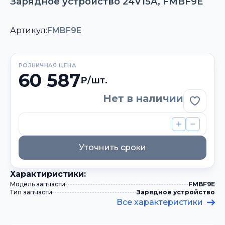
Зарядное устройство 24V15A, FMBF9E
Артикул:
FMBF9E
РОЗНИЧНАЯ ЦЕНА
60 587
₽/шт.
Нет в наличии
Добави
Уточнить сроки
Xарактиристики:
Модель запчасти
FMBF9E
Тип запчасти
Зарядное устройство
Все характеристики