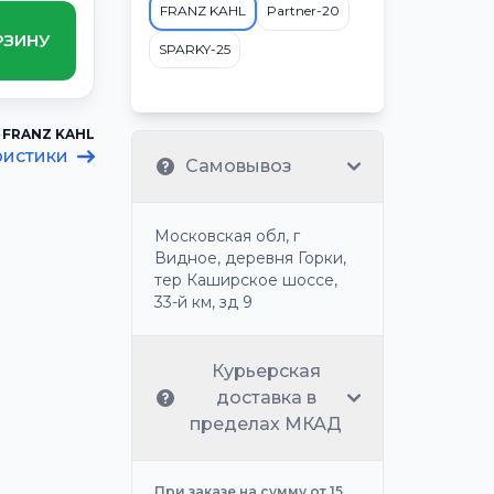
FRANZ KAHL
Partner-20
РЗИНУ
SPARKY-25
FRANZ KAHL
ристики
Самовывоз
Московская обл, г
Видное, деревня Горки,
тер Каширское шоссе,
33-й км, зд 9
Курьерская
доставка в
пределах МКАД
При заказе на сумму от 15