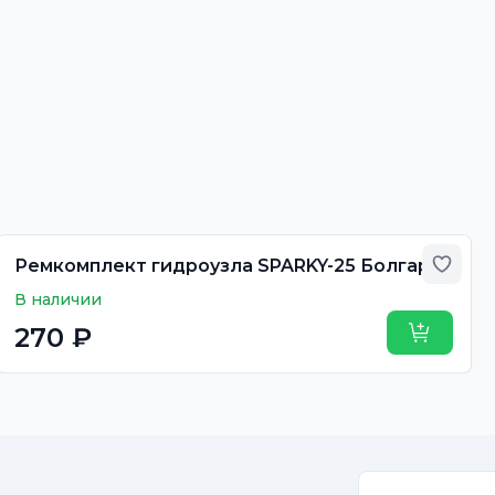
авить в избранное
Добав
Ремкомплект гидроузла SPARKY-25 Болгария
В наличии
270 ₽
ь
Купить