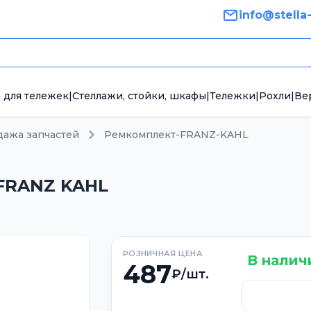
info@stella
 для тележек
|
Стеллажи, стойки, шкафы
|
Тележки
|
Рохли
|
Ве
дажа запчастей
Ремкомплект-FRANZ-KAHL
FRANZ KAHL
РОЗНИЧНАЯ ЦЕНА
В налич
487
₽/шт.