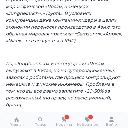
марок: финской «Rocla», немецкой
«Jungheinrich», «Toyota». В условиях
конкуренции даже компании-лидеры в целях
экономии переносят производство в Азию (это
обычная мировая практика: «Samsung», «Apple»,
«Nike» – все создается в КНР).
Да, «Jungheinrich» и легендарная «Rocla»
выпускают в Китае, но на суперсовременных
заводах с роботами, где процесс контролируют
немецкие и финские инженеры. Проблема в
том, что вы все равно заплатите +20-30% за
раскрученный (по праву, но раскрученный)
бренд.
Главная
Поиск
Корзина
Избранное
Войти
Если же вам нужна «рабочая лошадка», которая