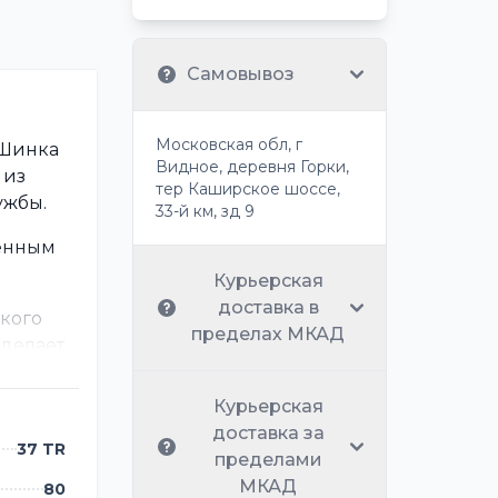
Самовывоз
Московская обл, г
 Шинка
Видное, деревня Горки,
 из
тер Каширское шоссе,
ужбы.
33-й км, зд 9
енным
Курьерская
доставка в
кого
пределах МКАД
 делает
Курьерская
доставка за
37 TR
пределами
МКАД
80