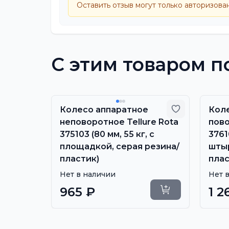
Оставить отзыв могут только авторизова
С этим товаром п
Добавить в
Колесо аппаратное
Кол
неповоротное Tellure Rota
пово
375103 (80 мм, 55 кг, с
3761
площадкой, серая резина/
штыр
пластик)
плас
Нет в наличии
Нет 
965 ₽
1 2
Уточнить сроки