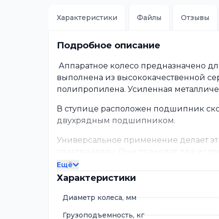
Характеристики
Файлы
Отзывы
Подробное описание
Аппаратное колесо предназначено дл
выполнена из высококачественной сер
полипропилена. Усиленная металличе
В ступице расположен подшипник ск
двухрядным подшипником.
Универсальное применение делает э
спектра задач. Они подходят для испо
их незаменимыми в:
Ещё
Характеристики
торговых центрах и супермаркетах
административных зданиях
Диаметр колеса, мм
частных домах и квартирах
выставочных залах
Грузоподъемность, кг