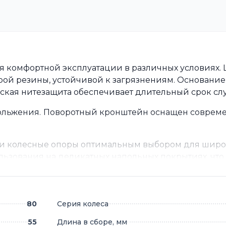
я комфортной эксплуатации в различных условиях.
ой резины, устойчивой к загрязнениям. Основание
ская нитезащита обеспечивает длительный срок сл
ольжения.
Поворотный кронштейн оснащен соврем
ти колесные опоры оптимальным выбором для широ
льзования на деликатных напольных покрытиях, что
80
Серия колеса
55
Длина в сборе, мм