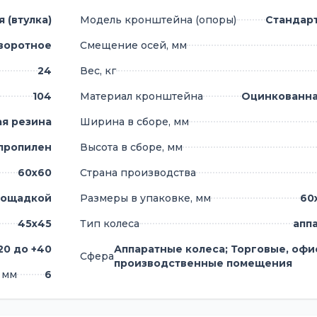
 (втулка)
Модель кронштейна (опоры)
Стандар
ачения
воротное
Смещение осей, мм
24
Вес, кг
ия
104
Материал кронштейна
Оцинкованна
есах
ая резина
Ширина в сборе, мм
плуатировать колеса от -5°C до +40°C, что обеспечи
мещений.
пропилен
Высота в сборе, мм
60х60
Страна производства
лощадкой
Размеры в упаковке, мм
60
45х45
Тип колеса
апп
-20 до +40
Аппаратные колеса; Торговые, офи
Сфера
производственные помещения
 мм
6