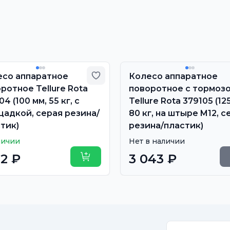
 избранное
Добавить в избранное
есо аппаратное
Колесо аппаратное
ротное Tellure Rota
поворотное с тормоз
04 (100 мм, 55 кг, с
Tellure Rota 379105 (12
адкой, серая резина/
80 кг, на штыре M12, с
тик)
резина/пластик)
личии
Нет в наличии
12 ₽
3 043 ₽
Купить