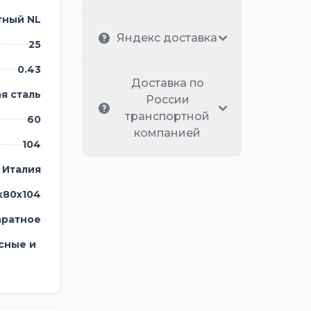
тный NL
Яндекс доставка
25
0.43
Доставка по
я сталь
России
транспортной
60
вает их
компанией
104
Италия
х80х104
аратное
сные и