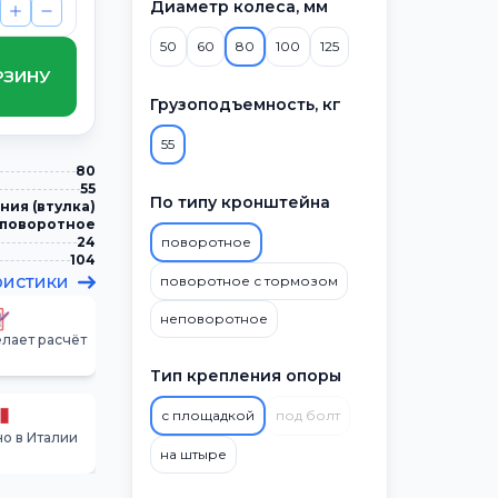
Диаметр колеса, мм
50
60
80
100
125
РЗИНУ
Грузоподъемность, кг
55
80
55
По типу кронштейна
ния (втулка)
поворотное
24
поворотное
104
ристики
поворотное с тормозом
неповоротное
лает расчёт
Тип крепления опоры
с площадкой
под болт
о в Италии
на штыре