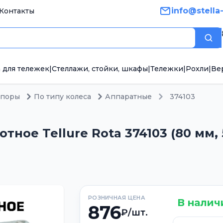
info@stella
Контакты
Пои
 для тележек
|
Стеллажи, стойки, шкафы
|
Тележки
|
Рохли
|
Ве
опоры
По типу колеса
Аппаратные
374103
ное Tellure Rota 374103 (80 мм, 
РОЗНИЧНАЯ ЦЕНА
В налич
876
₽/шт.