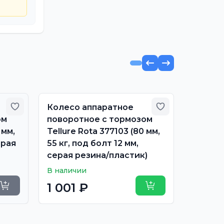
Добавить в избранное
Добавить в из
Колесо аппаратное
Колесо
ом
поворотное с тормозом
поворо
 мм,
Tellure Rota 377103 (80 мм,
Tellure
ерая
55 кг, под болт 12 мм,
55 кг,
серая резина/пластик)
резина
В наличии
Нет в н
1 001 ₽
1 005
Уточнить сроки
Купить