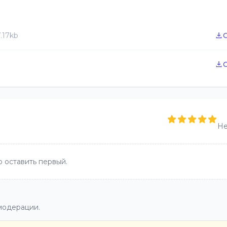
.17kb
Не
 оставить первый.
модерации.