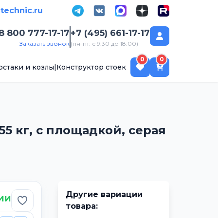
-technic.ru
8 800 777-17-17
+7 (495) 661-17-17
Заказать звонок
(пн-пт: с 9:30 до 18:00)
ск
0
0
рстаки и козлы
|
Конструктор стоек
55 кг, с площадкой, серая
Другие вариации
ии
Добавить в избранное
товара: