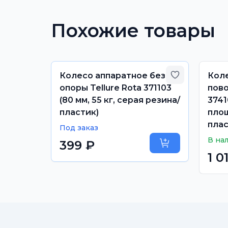
Похожие товары
Добавить в избранное
Добавить в
Колесо аппаратное без
Кол
озом
опоры Tellure Rota 371103
пово
50 мм,
(80 мм, 55 кг, серая резина/
3741
 серая
пластик)
площ
плас
Под заказ
В на
399 ₽
Предзаказ
1 0
Уточнить сроки