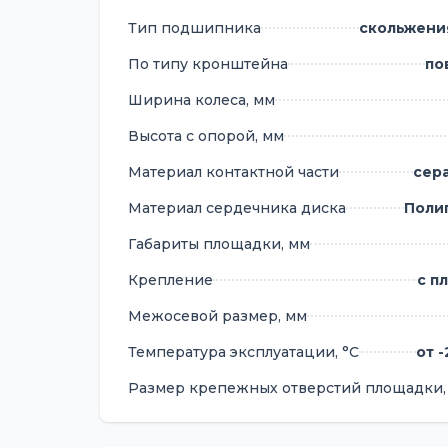
Области применения:
Тип подшипника
скольжения
торговые тележки различного назн
По типу кронштейна
по
демонстрационные стенды
Ширина колеса, мм
мобильные витрины
инструментальные системы хранен
Высота с опорой, мм
офисная и домашняя мебель на кол
Материал контактной части
сер
Температурный диапазон позволяет экс
работоспособность в большинстве по
Материал сердечника диска
Поли
Габариты площадки, мм
Крепление
с п
Межосевой размер, мм
Температура эксплуатации, °С
от 
Размер крепежных отверстий площадки,