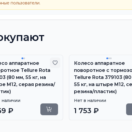
нные пользователи.
окупают
 избранное
Добавить в избранное
есо аппаратное
Колесо аппаратное
ротное Tellure Rota
поворотное с тормоз
03 (80 мм, 55 кг, на
Tellure Rota 379103 (80
е M12, серая резина/
55 кг, на штыре M12, с
тик)
резина/пластик)
в наличии
Нет в наличии
69 ₽
1 753 ₽
Уточнить сроки