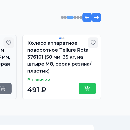
Добавить в избранное
Добавить в из
Колесо аппаратное
Колесо
ом
поворотное Tellure Rota
опоры T
5 мм,
376101 (50 мм, 35 кг, на
(60 мм,
ерая
штыре M8, серая резина/
резина
пластик)
Под зак
В наличии
417 
491 ₽
Уточнить сроки
Купить