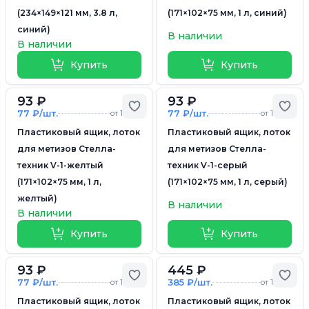
(234×149×121 мм, 3.8 л,
(171×102×75 мм, 1 л, синий)
синий)
В наличии
В наличии
Купить
Купить
93 ₽
93 ₽
Добавить в избранное
Доб
77 ₽/шт.
77 ₽/шт.
от 10 шт.
от 10 шт.
Пластиковый ящик, лоток
Пластиковый ящик, лоток
для метизов Стелла-
для метизов Стелла-
техник V-1-желтый
техник V-1-серый
(171×102×75 мм, 1 л,
(171×102×75 мм, 1 л, серый)
желтый)
В наличии
В наличии
Купить
Купить
93 ₽
445 ₽
Добавить в избранное
Доб
77 ₽/шт.
385 ₽/шт.
от 10 шт.
от 10 шт.
Пластиковый ящик, лоток
Пластиковый ящик, лоток