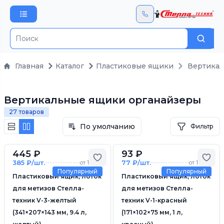
Поис
Главная
Каталог
Пластиковые ящики
Вертика
Вертикальные ящики органайзеры
27 товаров
По умолчанию
Фильтр
445 ₽
93 ₽
Добавить в избранное
Доб
385 ₽/шт.
77 ₽/шт.
от 10 шт.
от 10 шт.
Популярный
Популярный
Пластиковый ящик, лоток
Пластиковый ящик, лоток
для метизов Стелла-
для метизов Стелла-
техник V-3-желтый
техник V-1-красный
(341×207×143 мм, 9.4 л,
(171×102×75 мм, 1 л,