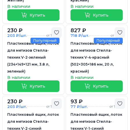
желтый)
красный)
В наличии
В наличии
Купить
Купить
230 ₽
827 ₽
Добавить в избранное
Доб
203 ₽/шт.
718 ₽/шт.
от 10 шт.
от 5 шт.
Популярный
Популярный
Пластиковый ящик, лоток
Пластиковый ящик, лоток
для метизов Стелла-
для метизов Стелла-
техник V-2-зеленый
техник V-4-красный
(234×149×121 мм, 3.8 л,
(502×305×186 мм, 20 л,
зеленый)
красный)
В наличии
В наличии
Купить
Купить
230 ₽
93 ₽
Добавить в избранное
Доб
203 ₽/шт.
77 ₽/шт.
от 10 шт.
от 10 шт.
Пластиковый ящик, лоток
Пластиковый ящик, лоток
для метизов Стелла-
для метизов Стелла-
техник V-2-синий
техник V-1-синий