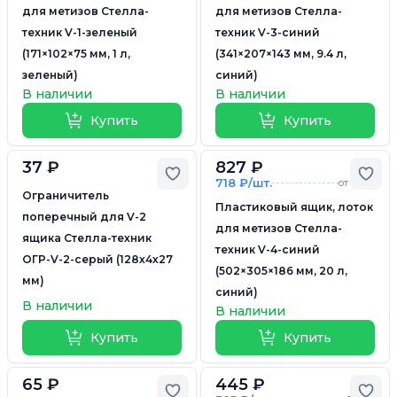
для метизов Стелла-
для метизов Стелла-
техник V-1-зеленый
техник V-3-синий
(171×102×75 мм, 1 л,
(341×207×143 мм, 9.4 л,
зеленый)
синий)
В наличии
В наличии
Купить
Купить
37 ₽
827 ₽
Добавить в избранное
Доб
718 ₽/шт.
от 5 шт.
Ограничитель
Пластиковый ящик, лоток
поперечный для V-2
для метизов Стелла-
ящика Стелла-техник
техник V-4-синий
ОГР-V-2-серый (128х4х27
(502×305×186 мм, 20 л,
мм)
синий)
В наличии
В наличии
Купить
Купить
65 ₽
445 ₽
Добавить в избранное
Доб