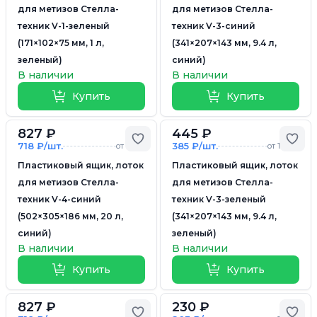
для метизов Стелла-
для метизов Стелла-
техник V-1-зеленый
техник V-3-синий
(171×102×75 мм, 1 л,
(341×207×143 мм, 9.4 л,
зеленый)
синий)
В наличии
В наличии
Купить
Купить
827 ₽
445 ₽
Добавить в избранное
Доб
718 ₽/шт.
385 ₽/шт.
от 5 шт.
от 10 шт.
Пластиковый ящик, лоток
Пластиковый ящик, лоток
для метизов Стелла-
для метизов Стелла-
техник V-4-синий
техник V-3-зеленый
(502×305×186 мм, 20 л,
(341×207×143 мм, 9.4 л,
синий)
зеленый)
В наличии
В наличии
Купить
Купить
827 ₽
230 ₽
Добавить в избранное
Доб