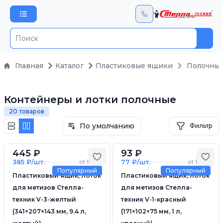
Пои
Главная
Каталог
Пластиковые ящики
Полочны
Контейнеры и лотки полочные
20 товаров
По умолчанию
Фильтр
445 ₽
93 ₽
Добавить в избранное
Доб
385 ₽/шт.
77 ₽/шт.
от 10 шт.
от 10 шт.
Популярный
Популярный
Пластиковый ящик, лоток
Пластиковый ящик, лоток
для метизов Стелла-
для метизов Стелла-
техник V-3-желтый
техник V-1-красный
(341×207×143 мм, 9.4 л,
(171×102×75 мм, 1 л,