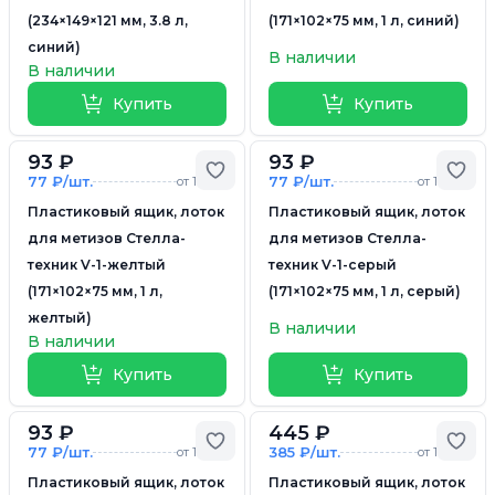
(234×149×121 мм, 3.8 л,
(171×102×75 мм, 1 л, синий)
синий)
В наличии
В наличии
Купить
Купить
93 ₽
93 ₽
Добавить в избранное
Доб
77 ₽/шт.
77 ₽/шт.
от 10 шт.
от 10 шт.
Пластиковый ящик, лоток
Пластиковый ящик, лоток
для метизов Стелла-
для метизов Стелла-
техник V-1-желтый
техник V-1-серый
(171×102×75 мм, 1 л,
(171×102×75 мм, 1 л, серый)
желтый)
В наличии
В наличии
Купить
Купить
93 ₽
445 ₽
Добавить в избранное
Доб
77 ₽/шт.
385 ₽/шт.
от 10 шт.
от 10 шт.
Пластиковый ящик, лоток
Пластиковый ящик, лоток