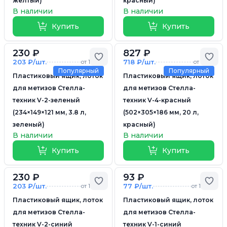
желтый)
красный)
В наличии
В наличии
Купить
Купить
230 ₽
827 ₽
Добавить в избранное
Доб
203 ₽/шт.
718 ₽/шт.
от 10 шт.
от 5 шт.
Популярный
Популярный
Пластиковый ящик, лоток
Пластиковый ящик, лоток
для метизов Стелла-
для метизов Стелла-
техник V-2-зеленый
техник V-4-красный
(234×149×121 мм, 3.8 л,
(502×305×186 мм, 20 л,
зеленый)
красный)
В наличии
В наличии
Купить
Купить
230 ₽
93 ₽
Добавить в избранное
Доб
203 ₽/шт.
77 ₽/шт.
от 10 шт.
от 10 шт.
Пластиковый ящик, лоток
Пластиковый ящик, лоток
для метизов Стелла-
для метизов Стелла-
техник V-2-синий
техник V-1-синий