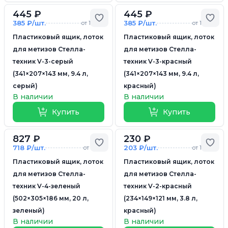
445 ₽
445 ₽
Добавить в избранное
Доб
385 ₽/шт.
385 ₽/шт.
от 10 шт.
от 10 шт.
Пластиковый ящик, лоток
Пластиковый ящик, лоток
для метизов Стелла-
для метизов Стелла-
техник V-3-серый
техник V-3-красный
(341×207×143 мм, 9.4 л,
(341×207×143 мм, 9.4 л,
серый)
красный)
В наличии
В наличии
Купить
Купить
827 ₽
230 ₽
Добавить в избранное
Доб
718 ₽/шт.
203 ₽/шт.
от 5 шт.
от 10 шт.
Пластиковый ящик, лоток
Пластиковый ящик, лоток
для метизов Стелла-
для метизов Стелла-
техник V-4-зеленый
техник V-2-красный
(502×305×186 мм, 20 л,
(234×149×121 мм, 3.8 л,
зеленый)
красный)
В наличии
В наличии