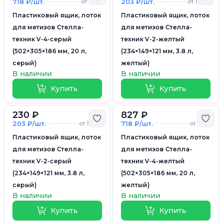
718 ₽/шт.
203 ₽/шт.
от 5 шт.
от 10 шт.
Пластиковый ящик, лоток
Пластиковый ящик, лоток
для метизов Стелла-
для метизов Стелла-
техник V-4-серый
техник V-2-желтый
(502×305×186 мм, 20 л,
(234×149×121 мм, 3.8 л,
серый)
желтый)
В наличии
В наличии
Купить
Купить
230 ₽
827 ₽
Добавить в избранное
Доб
203 ₽/шт.
718 ₽/шт.
от 10 шт.
от 5 шт.
Пластиковый ящик, лоток
Пластиковый ящик, лоток
для метизов Стелла-
для метизов Стелла-
техник V-2-серый
техник V-4-желтый
(234×149×121 мм, 3.8 л,
(502×305×186 мм, 20 л,
серый)
желтый)
В наличии
В наличии
Купить
Купить