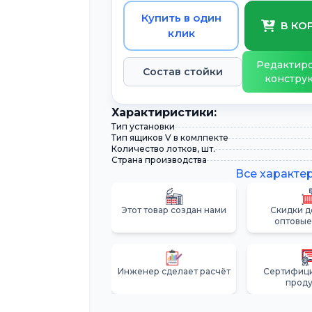
Купить в один
В КО
клик
Редактиро
Состав стойки
констру
Xарактиристики:
Тип установки
Тип ящиков V в комлпекте
Количество лотков, шт.
Страна производства
Все характе
Этот товар создан нами
Скидки д
оптовые
Инженер сделает расчёт
Сертифиц
прод