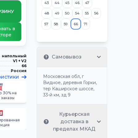
43
44
45
46
47
РЗИНУ
48
49
50
54
55
56
57
58
59
66
71
вать в
кторе
напольный
Самовывоз
V1 + V2
66
Россия
Московская обл, г
ристики
Видное, деревня Горки,
тер Каширское шоссе,
о 30% на
33-й км, зд 9
 заказы
Курьерская
ированная
доставка в
укция
пределах МКАД