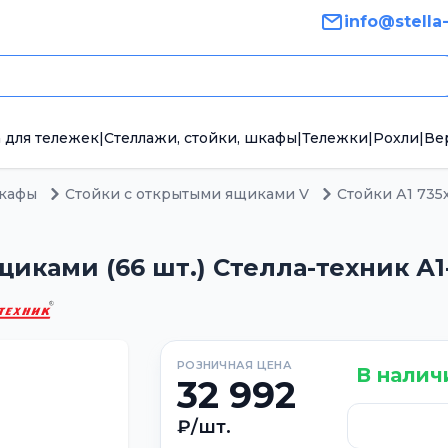
info@stella
 для тележек
|
Стеллажи, стойки, шкафы
|
Тележки
|
Рохли
|
Ве
шкафы
Стойки с открытыми ящиками V
Стойки А1 735
иками (66 шт.) Стелла-техник А1-
РОЗНИЧНАЯ ЦЕНА
В налич
32 992
₽/шт.