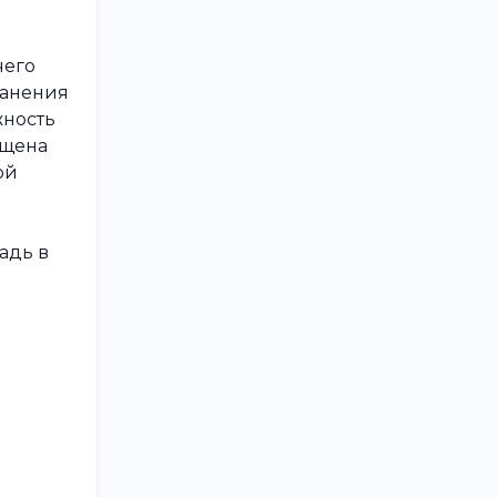
чего
ранения
жность
ащена
ой
адь в