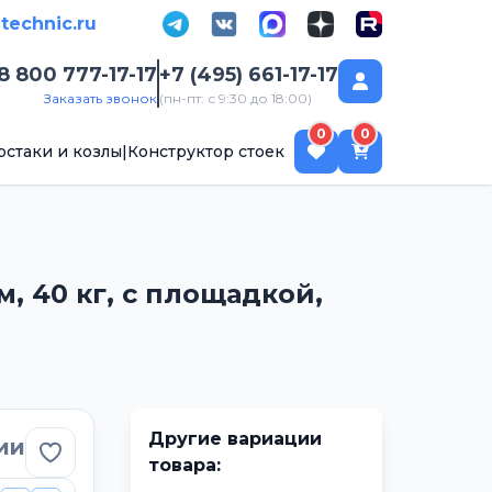
-technic.ru
8 800 777-17-17
+7 (495) 661-17-17
Заказать звонок
(пн-пт: с 9:30 до 18:00)
ск
0
0
рстаки и козлы
|
Конструктор стоек
м, 40 кг, с площадкой,
Другие вариации
ии
Добавить в избранное
товара: