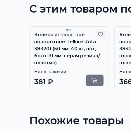
С этим товаром п
Добавить в избранное
Добавить в
 без
Колесо аппаратное
Кол
381101
поворотное Tellure Rota
пово
ь 8,
383201 (50 мм, 40 кг, под
3842
ик)
болт 10 мм, серая резина/
площ
пластик)
плас
Нет в наличии
Нет 
Купить
381 ₽
36
Уточнить сроки
Похожие товары