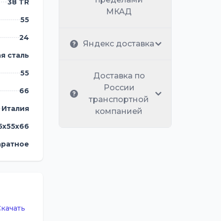
38 TR
МКАД
55
24
Яндекс доставка
я сталь
55
Доставка по
России
66
транспортной
Италия
компанией
5х55х66
аратное
Скачать