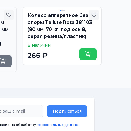
Добавить в избранное
Добавить в из
Колесо аппаратное без
Колесо
ом
опоры Tellure Rota 381103
поворо
 мм,
(80 мм, 70 кг, под ось 8,
386203 
серая резина/пластик)
штыре 
)
пласти
В наличии
В налич
266 ₽
Купить
677 
Уточнить сроки
Подписаться
ласие на обработку
персональных данных