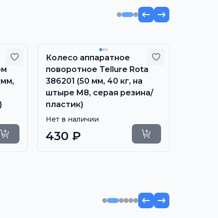
Добавить в избранное
Добавить в из
Колесо аппаратное
Колесо
ом
поворотное Tellure Rota
поворо
 мм,
386201 (50 мм, 40 кг, на
Tellure
штыре M8, серая резина/
40 кг,
)
пластик)
резина
Нет в наличии
Нет в н
430 ₽
880 
Уточнить сроки
Уточнить сроки