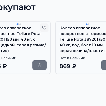
окупают
 избранное
Добавить в избранное
есо аппаратное
Колесо аппаратное
ротное Tellure Rota
поворотное с тормоз
01 (50 мм, 40 кг, с
Tellure Rota 387201 (50
адкой, серая резина/
40 кг, под болт 10 мм,
тик)
серая резина/пластик
в наличии
Нет в наличии
6 ₽
869 ₽
Уточнить сроки