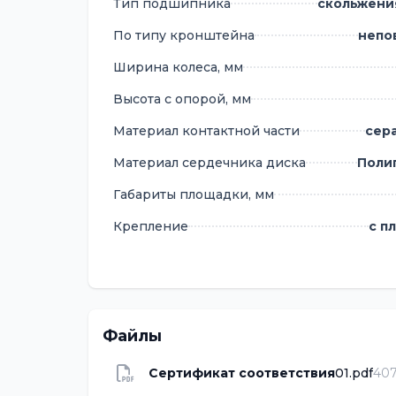
Тип подшипника
скольжения
мобильная офисная мебель
предметы домашнего интерьера на
По типу кронштейна
непо
Температурный диапазон: от -5°C до +4
Ширина колеса, мм
Высота с опорой, мм
Материал контактной части
сер
Материал сердечника диска
Поли
Габариты площадки, мм
Крепление
с п
Файлы
Сертификат соответствия
01.pdf
407