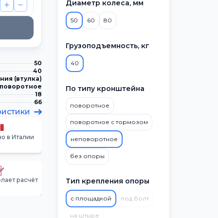
Диаметр колеса, мм
50
60
80
Грузоподъемность, кг
50
40
40
ния (втулка)
поворотное
По типу кронштейна
18
66
поворотное
ристики
поворотное с тормозом
о в Италии
неповоротное
без опоры
лает расчёт
Тип крепления опоры
с площадкой
под болт
на штыре