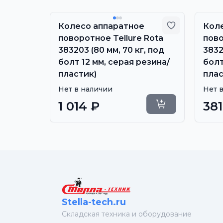
Добавить в избранное
Добавить в
 без
Колесо аппаратное
Кол
381101
поворотное Tellure Rota
пово
ь 8,
383203 (80 мм, 70 кг, под
3832
ик)
болт 12 мм, серая резина/
болт
пластик)
плас
Нет в наличии
Нет 
Купить
1 014 ₽
381
Уточнить сроки
Stella-tech.ru
Cкладская техника и оборудование