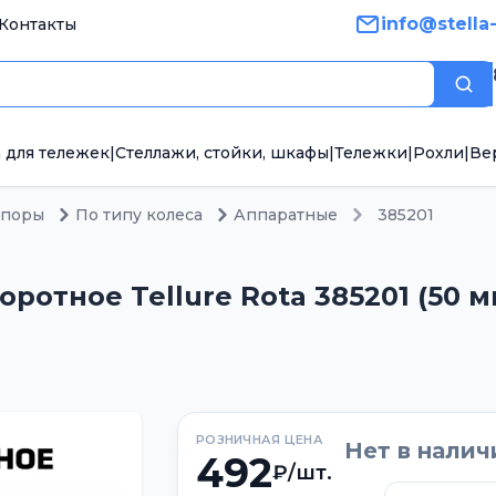
info@stella
Контакты
Пои
 для тележек
|
Стеллажи, стойки, шкафы
|
Тележки
|
Рохли
|
Ве
опоры
По типу колеса
Аппаратные
385201
ротное Tellure Rota 385201 (50 м
РОЗНИЧНАЯ ЦЕНА
Нет в налич
492
₽/шт.