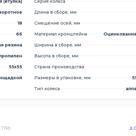
 (втулка)
Серия колеса
 колёсиках
воротное
Длина в сборе, мм
0°C.
18
Смещение осей, мм
66
Материал кронштейна
Оцинкованна
ая резина
Ширина в сборе, мм
пропилен
Высота в сборе, мм
55х55
Страна производства
лощадкой
Размеры в упаковке, мм
5
Тип колеса
апп
.17kb