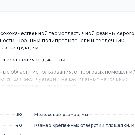
сококачественной термопластичной резины серого 
ерхности. Прочный полипропиленовый сердечник
ть конструкции.
 крепления под 4 болта.
ные области использования: от торговых помещени
ются для эксплуатации на деликатных напольных
не повреждающему поверхности.
50
Межосевой размер, мм
40
Размер крепежных отверстий площадки, 