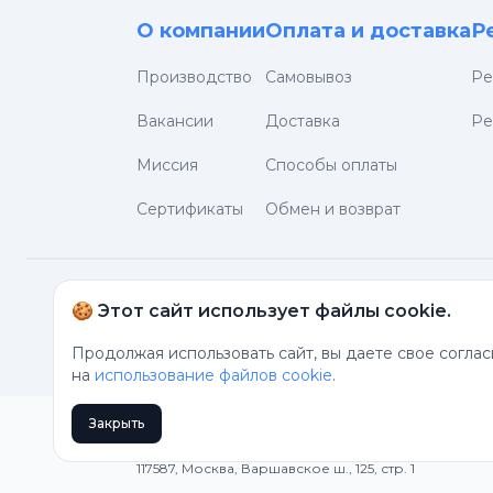
О компании
Оплата и доставка
Р
Производство
Самовывоз
Ре
Вакансии
Доставка
Ре
Миссия
Способы оплаты
Сертификаты
Обмен и возврат
🍪 Этот сайт использует файлы cookie.
8 800 777-17-17
info@stella-technic.r
Продолжая использовать сайт, вы даете свое согла
на
использование файлов cookie
.
ООО «Стелла-техник»
Закрыть
ИНН 7710362760
ОГРН 1037739585047
117587, Москва, Варшавское ш., 125, стр. 1