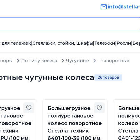
info@stella
 для тележек
|
Стеллажи, стойки, шкафы
|
Тележки
|
Рохли
|
Ве
опоры
По типу колеса
Чугунные
поворотные
отные чугунные колеса
26 товаров
Добавить в избранное
Добавить в из
грузное
Большегрузное
Больше
етановое
полиуретановое
полиур
поворотное
колесо поворотное
колесо
техник
Стелла-техник
Стелла
PU (100 мм,
6401-100-38 (100 мм,
6401-125