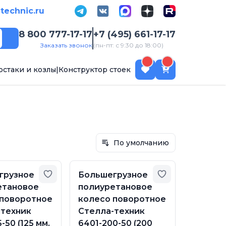
-technic.ru
8 800 777-17-17
+7 (495) 661-17-17
Поиск
Заказать звонок
(пн-пт: с 9:30 до 18:00)
рстаки и козлы
|
Конструктор стоек
По умолчанию
бранное
Добавить в избранное
Добавить в из
грузное
Большегрузное
етановое
полиуретановое
 поворотное
колесо поворотное
-техник
Стелла-техник
-50 (125 мм,
6401-200-50 (200