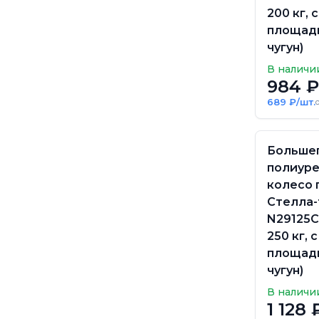
200 кг, с
площадк
чугун)
В наличи
984 ₽
689 ₽/шт.
Больше
полиур
колесо 
Стелла-
N29125CP
250 кг, с
площадк
чугун)
В наличи
1 128 