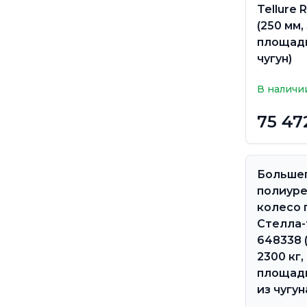
Tellure 
(250 мм,
площадк
чугун)
В наличи
75 47
Больше
полиур
колесо 
Стелла-
648338 
2300 кг,
площадк
из чугун