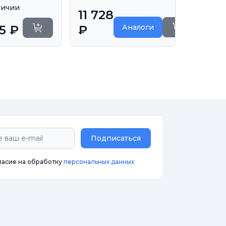
личии
11 728
5 ₽
₽
Аналоги
роки
Уточнить ср
Уточнить сроки
Подписаться
ласие на обработку
персональных данных