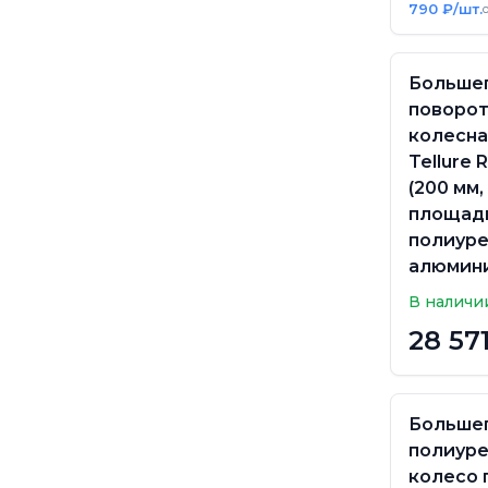
790 ₽/шт.
Большег
поворот
колесна
Tellure 
(200 мм, 
площад
полиуре
алюмин
В наличи
28 57
Больше
полиур
колесо 