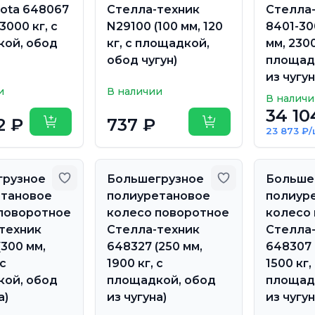
Rota 648067
Стелла-техник
Стелла
 3000 кг, с
N29100 (100 мм, 120
8401-30
ой, обод
кг, с площадкой,
мм, 2300
обод чугун)
площад
из чугун
и
В наличии
В налич
34 10
2 ₽
737 ₽
Купить
Купить
23 873 ₽/
Добавить в избранное
Добавить в из
грузное
Большегрузное
Больше
етановое
полиуретановое
полиур
поворотное
колесо поворотное
колесо
техник
Стелла-техник
Стелла
(300 мм,
648327 (250 мм,
648307 
 с
1900 кг, с
1500 кг,
ой, обод
площадкой, обод
площад
а)
из чугуна)
из чугун