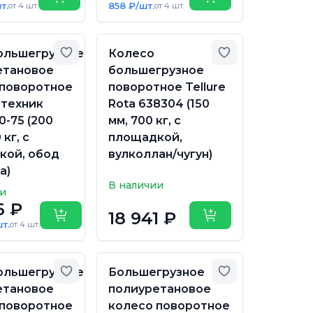
Купить
Купить
т.
858 ₽/шт.
от 4 шт.
от 4 шт.
бранное
Добавить в избранное
Добавить в из
ольшегрузное
Колесо
етановое
большегрузное
 поворотное
поворотное Tellure
-техник
Rota 638304 (150
0-75 (200
мм, 700 кг, с
 кг, с
площадкой,
кой, обод
вулколлан/чугун)
а)
В наличии
ии
6 ₽
18 941 ₽
Купить
Купить
т.
от 4 шт.
бранное
Добавить в избранное
Добавить в из
ольшегрузное
Большегрузное
етановое
полиуретановое
 поворотное
колесо поворотное