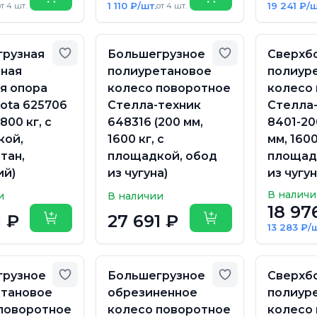
Купить
Купить
1 110 ₽/шт.
19 241 ₽/ш
от 4 шт.
от 4 шт.
Добавить в избранное
Добавить в из
рузная
Большегрузное
Сверхб
ная
полиуретановое
полиур
я опора
колесо поворотное
колесо
Rota 625706
Стелла-техник
Стелла
800 кг, с
648316 (200 мм,
8401-20
кой,
1600 кг, с
мм, 1600
тан,
площадкой, обод
площад
ий)
из чугуна)
из чугун
В налич
и
В наличии
18 97
1 ₽
27 691 ₽
Купить
Купить
13 283 ₽/ш
Добавить в избранное
Добавить в из
грузное
Большегрузное
Сверхб
етановое
обрезиненное
полиур
поворотное
колесо поворотное
колесо