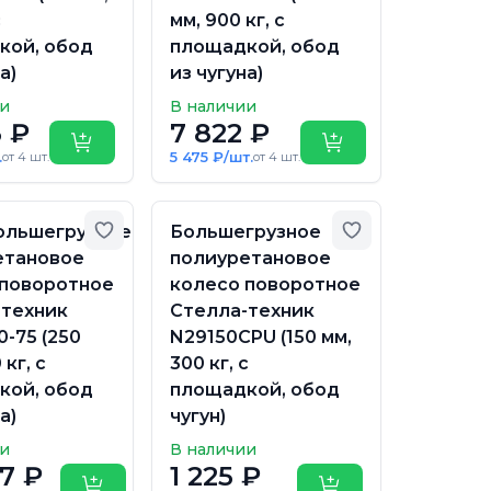
с
мм, 900 кг, с
кой, обод
площадкой, обод
а)
из чугуна)
ии
В наличии
 ₽
7 822 ₽
Купить
Купить
.
5 475 ₽/шт.
от 4 шт.
от 4 шт.
бранное
Добавить в избранное
Добавить в из
ольшегрузное
Большегрузное
етановое
полиуретановое
 поворотное
колесо поворотное
-техник
Стелла-техник
0-75 (250
N29150CPU (150 мм,
 кг, с
300 кг, с
кой, обод
площадкой, обод
а)
чугун)
ии
В наличии
7 ₽
1 225 ₽