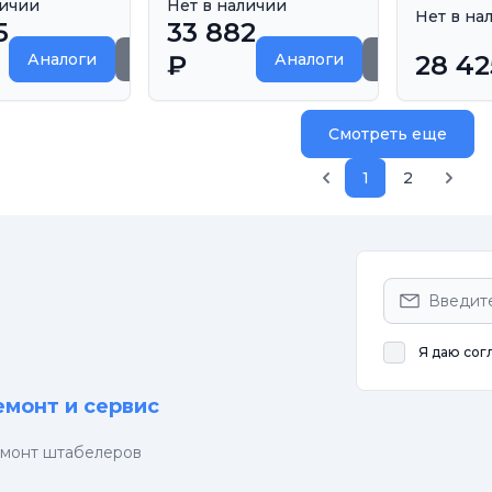
личии
Нет в наличии
Нет в на
5
33 882
Аналоги
₽
Аналоги
28 42
Уточнить сроки
Уточнить с
Смотреть еще
1
2
Я даю сог
емонт и сервис
монт штабелеров