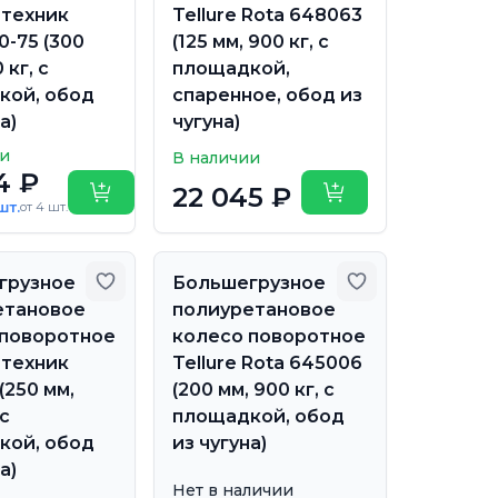
-техник
Tellure Rota 648063
0-75 (300
(125 мм, 900 кг, с
 кг, с
площадкой,
кой, обод
спаренное, обод из
а)
чугуна)
ии
В наличии
4 ₽
22 045 ₽
Купить
Купить
шт.
от 4 шт.
бранное
Добавить в избранное
Добавить в из
грузное
Большегрузное
етановое
полиуретановое
 поворотное
колесо поворотное
-техник
Tellure Rota 645006
(250 мм,
(200 мм, 900 кг, с
 с
площадкой, обод
кой, обод
из чугуна)
а)
Нет в наличии