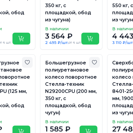
350 кг, с
550 кг, 
ой, обод
площадкой, обод
площад
из чугуна)
из чугун
и
В наличии
В налич
3 564 ₽
4 443
Купить
Купить
2 495 ₽/шт.
3 110 ₽/шт
от 4 шт.
от 4 шт.
Добавить в избранное
Добавить в из
грузное
Большегрузное
Сверхб
етановое
полиуретановое
полиур
поворотное
колесо поворотное
колесо
техник
Стелла-техник
Стелла
U (125 мм,
N29200CPU (200 мм,
8401-25
350 кг, с
мм, 1900
ой, обод
площадкой, обод
площад
чугун)
из чугун
и
В наличии
В налич
₽
1 585 ₽
27 48