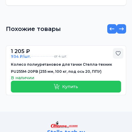
Похожие товары
1 205 ₽
Добав
934 ₽/шт.
от 4 шт.
Колесо полиуретановое для тачки Стелла-техник
PU255M-20PB (255 мм, 100 кг, под ось 20, ППУ)
В наличии
Купить